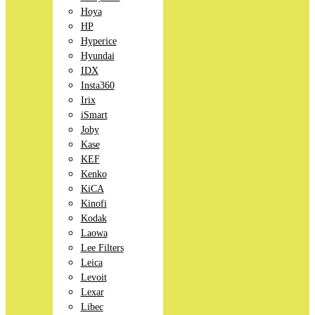
Hoya
HP
Hyperice
Hyundai
IDX
Insta360
Irix
iSmart
Joby
Kase
KEF
Kenko
KiCA
Kinofi
Kodak
Laowa
Lee Filters
Leica
Levoit
Lexar
Libec