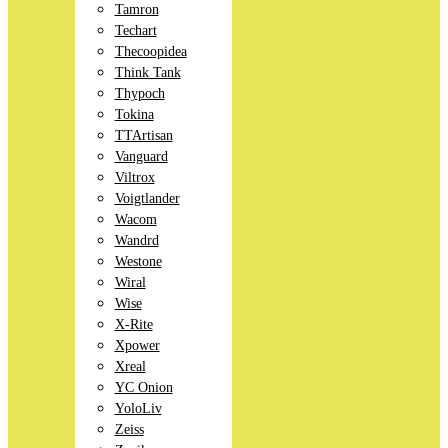
Tamron
Techart
Thecoopidea
Think Tank
Thypoch
Tokina
TTArtisan
Vanguard
Viltrox
Voigtlander
Wacom
Wandrd
Westone
Wiral
Wise
X-Rite
Xpower
Xreal
YC Onion
YoloLiv
Zeiss