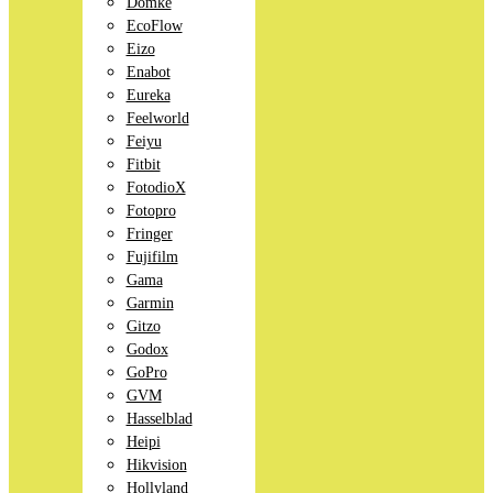
Domke
EcoFlow
Eizo
Enabot
Eureka
Feelworld
Feiyu
Fitbit
FotodioX
Fotopro
Fringer
Fujifilm
Gama
Garmin
Gitzo
Godox
GoPro
GVM
Hasselblad
Heipi
Hikvision
Hollyland