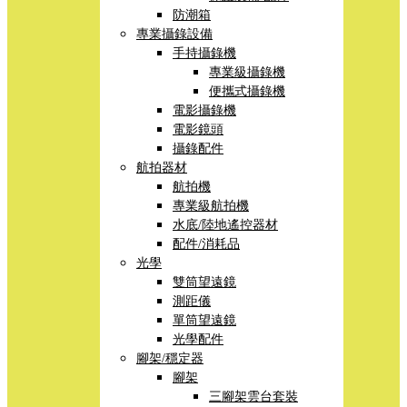
防潮箱
專業攝錄設備
手持攝錄機
專業級攝錄機
便攜式攝錄機
電影攝錄機
電影鏡頭
攝錄配件
航拍器材
航拍機
專業級航拍機
水底/陸地遙控器材
配件/消耗品
光學
雙筒望遠鏡
測距儀
單筒望遠鏡
光學配件
腳架/穩定器
腳架
三腳架雲台套裝