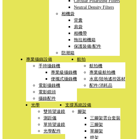
Circular Polarizing Filters
Neutral Density Filters
相機袋
背囊
肩袋
相機帶
拖拉相機箱
保護裝備/配件
防潮箱
專業攝錄設備
航拍
手持攝錄機
航拍機
專業級攝錄機
專業級航拍機
便攜式攝錄機
水底/陸地遙控器材
電影攝錄機
配件/消耗品
電影鏡頭
攝錄配件
光學
支撐系統設備
雙筒望遠鏡
腳架
測距儀
三腳架雲台套裝
單筒望遠鏡
三腳架
光學配件
單腳架
燈架