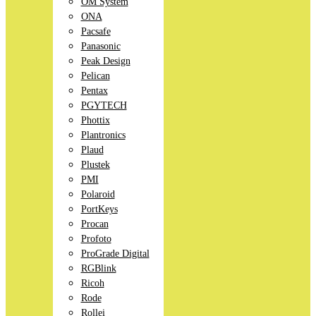
OM System
ONA
Pacsafe
Panasonic
Peak Design
Pelican
Pentax
PGYTECH
Phottix
Plantronics
Plaud
Plustek
PMI
Polaroid
PortKeys
Procan
Profoto
ProGrade Digital
RGBlink
Ricoh
Rode
Rollei