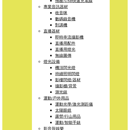
拖板/USB快速充電線
專業音訊器材
收音咪
數碼錄音機
對講機
直播器材
即時串流攝影機
直播用配件
直播用燈光
無線圖傳
燈光設備
機頂閃光燈
持續照明閃燈
影樓閃燈/器材
攝影棚/背景
測光錶
運動/戶外用品
運動光學/激光測距儀
太陽眼鏡
露營/行山用品
運動/智能手錶
影音與娛樂