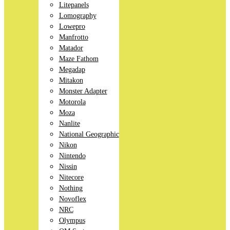
Litepanels
Lomography
Lowepro
Manfrotto
Matador
Maze Fathom
Megadap
Mitakon
Monster Adapter
Motorola
Moza
Nanlite
National Geographic
Nikon
Nintendo
Nissin
Nitecore
Nothing
Novoflex
NRC
Olympus