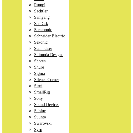
Rumpl
Sachtler
Samyang
SanDisk
Saramonic
Schneider Electric
Sekonic
Sennheiser
Shimoda Designs
Shoten
Shure
Sigma
Silence Corner
Sirui
SmallRig
Sony
Sound Devices
Sublue
Suunto
Swarovski
Syrp