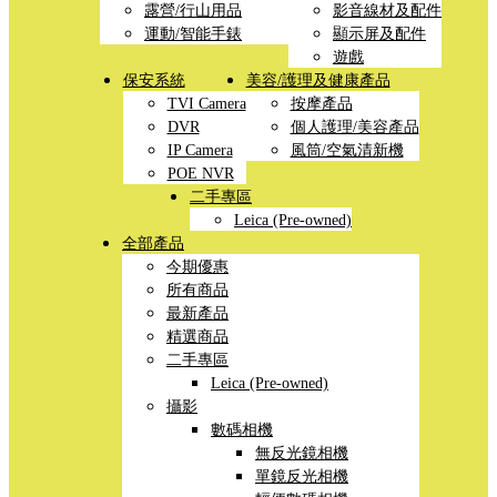
露營/行山用品
影音線材及配件
運動/智能手錶
顯示屏及配件
遊戲
保安系統
美容/護理及健康產品
TVI Camera
按摩產品
DVR
個人護理/美容產品
IP Camera
風筒/空氣清新機
POE NVR
二手專區
Leica (Pre-owned)
全部產品
今期優惠
所有商品
最新產品
精選商品
二手專區
Leica (Pre-owned)
攝影
數碼相機
無反光鏡相機
單鏡反光相機