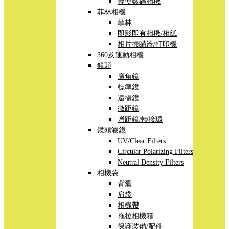
輕便數碼相機
菲林相機
菲林
即影即有相機/相紙
相片掃瞄器/打印機
360及運動相機
鏡頭
廣角鏡
標準鏡
遠攝鏡
微距鏡
增距鏡/轉接環
鏡頭濾鏡
UV/Clear Filters
Circular Polarizing Filters
Neutral Density Filters
相機袋
背囊
肩袋
相機帶
拖拉相機箱
保護裝備/配件