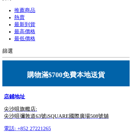
推薦商品
熱賣
最新到貨
最高價格
最低價格
篩選
購物滿$700免費本地送貨
店鋪地址
尖沙咀旗艦店:
尖沙咀彌敦道63號iSQUARE國際廣場508號舖
電話: +852 27221265