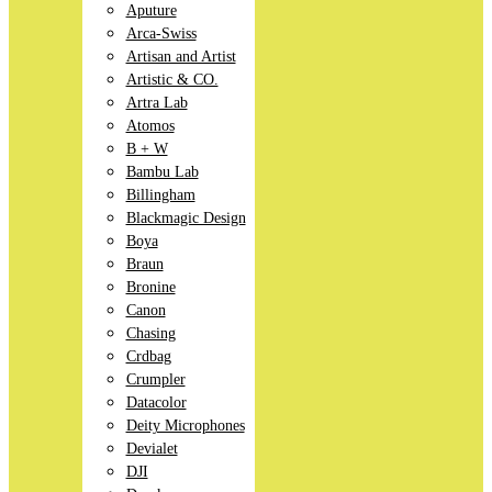
Aputure
Arca-Swiss
Artisan and Artist
Artistic & CO.
Artra Lab
Atomos
B + W
Bambu Lab
Billingham
Blackmagic Design
Boya
Braun
Bronine
Canon
Chasing
Crdbag
Crumpler
Datacolor
Deity Microphones
Devialet
DJI