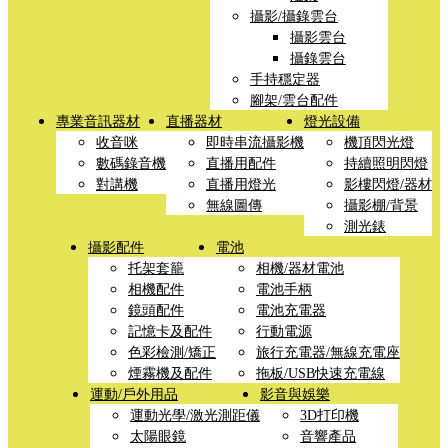
攝影/攝錄雲台
攝影雲台
攝錄雲台
手持穩定器
腳架/雲台配件
專業音訊器材
直播器材
燈光設備
收音咪
即時串流攝影機
機頂閃光燈
數碼錄音機
直播用配件
持續照明閃燈
對講機
直播用燈光
影樓閃燈/器材
無線圖傳
攝影棚/背景
測光錶
攝影配件
電池
托架套籠
相機/器材電池
相機配件
電池手柄
鏡頭配件
電池充電器
記憶卡及配件
行動電源
色彩檢測/矯正
旅行充電器/無線充電座
煙霧機及配件
拖板/USB快速充電線
運動/戶外用品
影音與娛樂
運動光學/激光測距儀
3D打印機
太陽眼鏡
音響產品