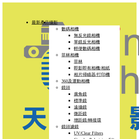
最新產品
攝影
數碼相機
無反光鏡相機
單鏡反光相機
輕便數碼相機
菲林相機
菲林
即影即有相機/相紙
相片掃瞄器/打印機
360及運動相機
鏡頭
廣角鏡
標準鏡
遠攝鏡
微距鏡
增距鏡/轉接環
鏡頭濾鏡
UV/Clear Filters