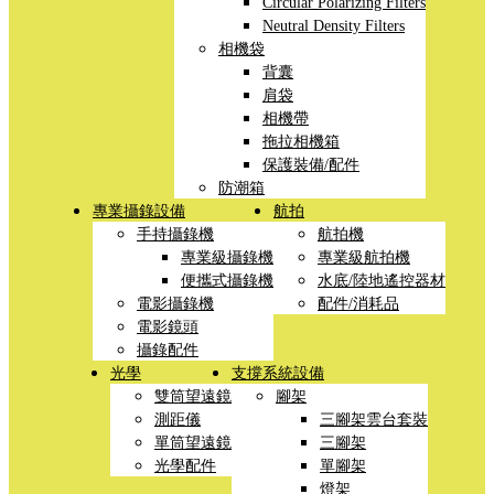
Circular Polarizing Filters
Neutral Density Filters
相機袋
背囊
肩袋
相機帶
拖拉相機箱
保護裝備/配件
防潮箱
專業攝錄設備
航拍
手持攝錄機
航拍機
專業級攝錄機
專業級航拍機
便攜式攝錄機
水底/陸地遙控器材
電影攝錄機
配件/消耗品
電影鏡頭
攝錄配件
光學
支撐系統設備
雙筒望遠鏡
腳架
測距儀
三腳架雲台套裝
單筒望遠鏡
三腳架
光學配件
單腳架
燈架