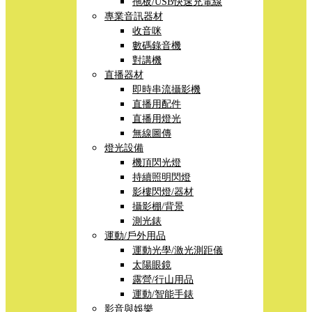
拖板/USB快速充電線
專業音訊器材
收音咪
數碼錄音機
對講機
直播器材
即時串流攝影機
直播用配件
直播用燈光
無線圖傳
燈光設備
機頂閃光燈
持續照明閃燈
影樓閃燈/器材
攝影棚/背景
測光錶
運動/戶外用品
運動光學/激光測距儀
太陽眼鏡
露營/行山用品
運動/智能手錶
影音與娛樂