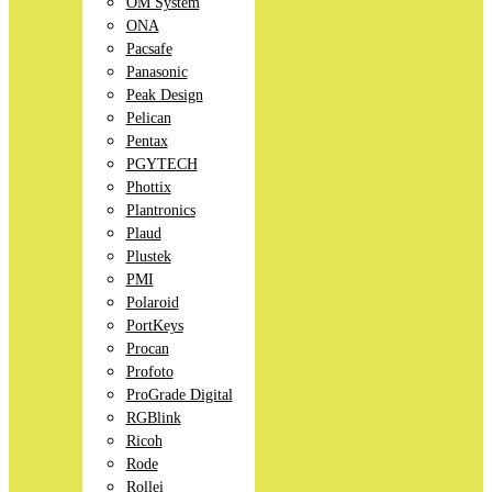
OM System
ONA
Pacsafe
Panasonic
Peak Design
Pelican
Pentax
PGYTECH
Phottix
Plantronics
Plaud
Plustek
PMI
Polaroid
PortKeys
Procan
Profoto
ProGrade Digital
RGBlink
Ricoh
Rode
Rollei