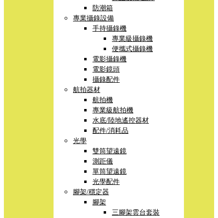
防潮箱
專業攝錄設備
手持攝錄機
專業級攝錄機
便攜式攝錄機
電影攝錄機
電影鏡頭
攝錄配件
航拍器材
航拍機
專業級航拍機
水底/陸地遙控器材
配件/消耗品
光學
雙筒望遠鏡
測距儀
單筒望遠鏡
光學配件
腳架/穩定器
腳架
三腳架雲台套裝