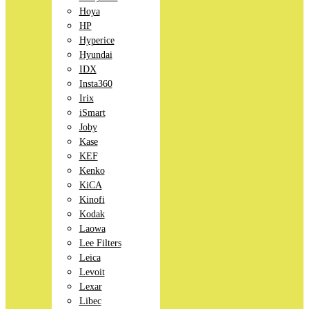
Hoya
HP
Hyperice
Hyundai
IDX
Insta360
Irix
iSmart
Joby
Kase
KEF
Kenko
KiCA
Kinofi
Kodak
Laowa
Lee Filters
Leica
Levoit
Lexar
Libec