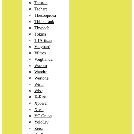
Tamron
Techart
Thecoopidea
Think Tank
Thypoch
Tokina
TTArtisan
Vanguard
Viltrox
Voigtlander
Wacom
Wandrd
Westone
Wiral
Wise
X-Rite
Xpower
Xreal
YC Onion
YoloLiv
Zeiss