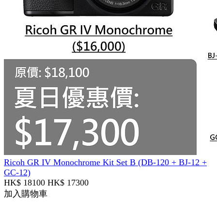
Ricoh GR IV Monochrome Kit Set B (DB-120 + BJ-12 +
GC-12)
HK$ 18100
HK$ 17300
加入購物車