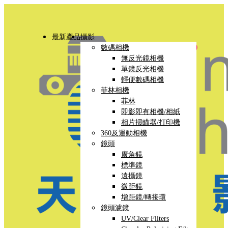
最新產品
攝影
數碼相機
無反光鏡相機
單鏡反光相機
輕便數碼相機
菲林相機
菲林
即影即有相機/相紙
相片掃瞄器/打印機
360及運動相機
鏡頭
廣角鏡
標準鏡
遠攝鏡
微距鏡
增距鏡/轉接環
鏡頭濾鏡
UV/Clear Filters