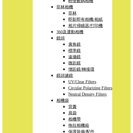
輕便數碼相機
菲林相機
菲林
即影即有相機/相紙
相片掃瞄器/打印機
360及運動相機
鏡頭
廣角鏡
標準鏡
遠攝鏡
微距鏡
增距鏡/轉接環
鏡頭濾鏡
UV/Clear Filters
Circular Polarizing Filters
Neutral Density Filters
相機袋
背囊
肩袋
相機帶
拖拉相機箱
保護裝備/配件