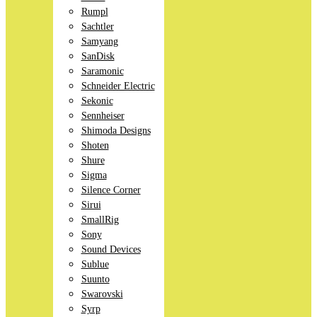
Rumpl
Sachtler
Samyang
SanDisk
Saramonic
Schneider Electric
Sekonic
Sennheiser
Shimoda Designs
Shoten
Shure
Sigma
Silence Corner
Sirui
SmallRig
Sony
Sound Devices
Sublue
Suunto
Swarovski
Syrp