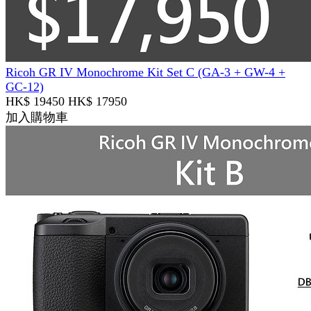
Ricoh GR IV Monochrome Kit Set C (GA-3 + GW-4 +
GC-12)
HK$ 19450
HK$ 17950
加入購物車