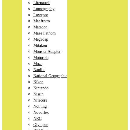
Litepanels
Lomography
Lowepro
Manfrotto
Matador
Maze Fathom
Megadap
Mitakon
Monster Adapter
Motorola
Moza
Nanlite
National Geographic
Nikon
Nintendo
Nissin
Nitecore
Nothing
Novoflex
NRC
Olympus