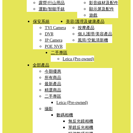
露營/行山用品
影音線材及配件
運動/智能手錶
顯示屏及配件
遊戲
保安系統
美容/護理及健康產品
TVI Camera
按摩產品
DVR
個人護理/美容產品
IP Camera
風筒/空氣清新機
POE NVR
二手專區
Leica (Pre-owned)
全部產品
今期優惠
所有商品
最新產品
精選商品
二手專區
Leica (Pre-owned)
攝影
數碼相機
無反光鏡相機
單鏡反光相機