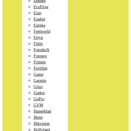
Domke
EcoFlow
Eizo
Enabot
Eureka
Feelworld
Feiyu
Fitbit
FotodioX
Fotopro
Fringer
Fujifilm
Gama
Garmin
Gitzo
Godox
GoPro
GVM
Hasselblad
Heipi
Hikvision
Hollyland