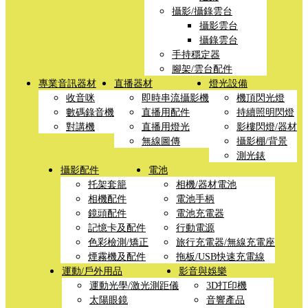
攝影/攝錄雲台
攝影雲台
攝錄雲台
手持穩定器
腳架/雲台配件
專業音訊器材
直播器材
燈光設備
收音咪
即時串流攝影機
機頂閃光燈
數碼錄音機
直播用配件
持續照明閃燈
對講機
直播用燈光
影樓閃燈/器材
無線圖傳
攝影棚/背景
測光錶
攝影配件
電池
托架套籠
相機/器材電池
相機配件
電池手柄
鏡頭配件
電池充電器
記憶卡及配件
行動電源
色彩檢測/矯正
旅行充電器/無線充電座
煙霧機及配件
拖板/USB快速充電線
運動/戶外用品
影音與娛樂
運動光學/激光測距儀
3D打印機
太陽眼鏡
音響產品