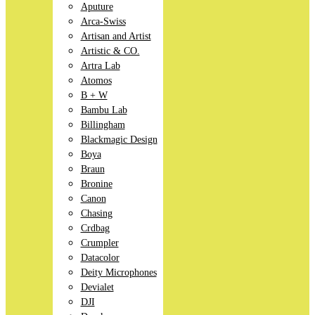
Aputure
Arca-Swiss
Artisan and Artist
Artistic & CO.
Artra Lab
Atomos
B + W
Bambu Lab
Billingham
Blackmagic Design
Boya
Braun
Bronine
Canon
Chasing
Crdbag
Crumpler
Datacolor
Deity Microphones
Devialet
DJI