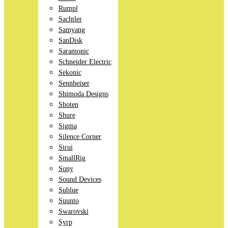
Rumpl
Sachtler
Samyang
SanDisk
Saramonic
Schneider Electric
Sekonic
Sennheiser
Shimoda Designs
Shoten
Shure
Sigma
Silence Corner
Sirui
SmallRig
Sony
Sound Devices
Sublue
Suunto
Swarovski
Syrp