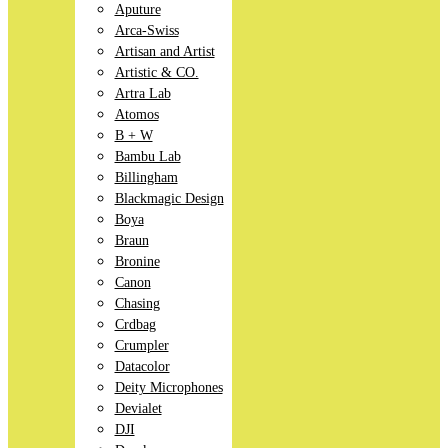
Aputure
Arca-Swiss
Artisan and Artist
Artistic & CO.
Artra Lab
Atomos
B + W
Bambu Lab
Billingham
Blackmagic Design
Boya
Braun
Bronine
Canon
Chasing
Crdbag
Crumpler
Datacolor
Deity Microphones
Devialet
DJI