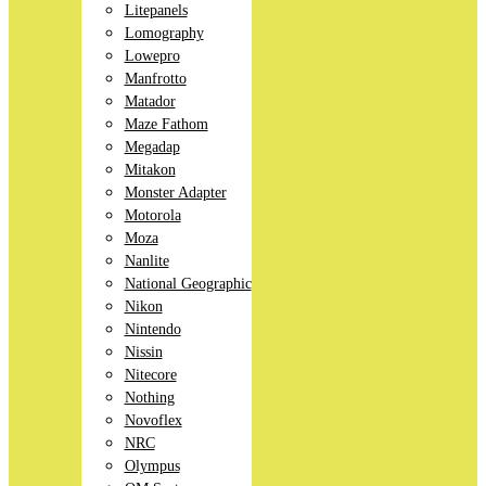
Litepanels
Lomography
Lowepro
Manfrotto
Matador
Maze Fathom
Megadap
Mitakon
Monster Adapter
Motorola
Moza
Nanlite
National Geographic
Nikon
Nintendo
Nissin
Nitecore
Nothing
Novoflex
NRC
Olympus