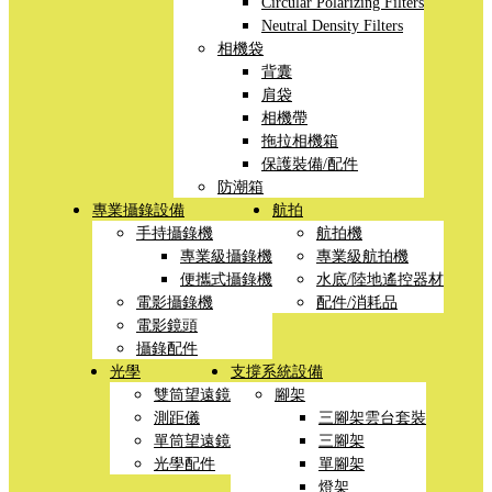
Circular Polarizing Filters
Neutral Density Filters
相機袋
背囊
肩袋
相機帶
拖拉相機箱
保護裝備/配件
防潮箱
專業攝錄設備
航拍
手持攝錄機
航拍機
專業級攝錄機
專業級航拍機
便攜式攝錄機
水底/陸地遙控器材
電影攝錄機
配件/消耗品
電影鏡頭
攝錄配件
光學
支撐系統設備
雙筒望遠鏡
腳架
測距儀
三腳架雲台套裝
單筒望遠鏡
三腳架
光學配件
單腳架
燈架