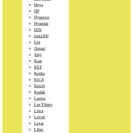
Hoya
HP
Hyperice
Hyundai
IDX
Insta360
Irix
iSmart
Joby
Kase
KEF
Kenko
KiCA
Kinofi
Kodak
Laowa
Lee Filters
Leica
Levoit
Lexar
Libec