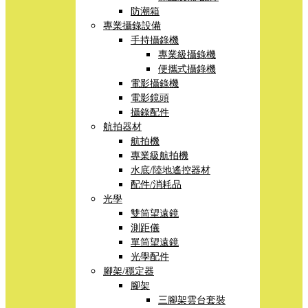
防潮箱
專業攝錄設備
手持攝錄機
專業級攝錄機
便攜式攝錄機
電影攝錄機
電影鏡頭
攝錄配件
航拍器材
航拍機
專業級航拍機
水底/陸地遙控器材
配件/消耗品
光學
雙筒望遠鏡
測距儀
單筒望遠鏡
光學配件
腳架/穩定器
腳架
三腳架雲台套裝