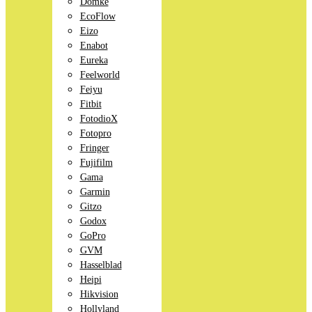
Domke
EcoFlow
Eizo
Enabot
Eureka
Feelworld
Feiyu
Fitbit
FotodioX
Fotopro
Fringer
Fujifilm
Gama
Garmin
Gitzo
Godox
GoPro
GVM
Hasselblad
Heipi
Hikvision
Hollyland