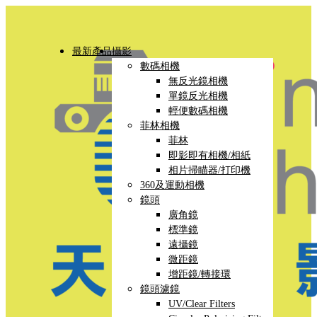
最新產品
攝影
數碼相機
無反光鏡相機
單鏡反光相機
輕便數碼相機
菲林相機
菲林
即影即有相機/相紙
相片掃瞄器/打印機
360及運動相機
鏡頭
廣角鏡
標準鏡
遠攝鏡
微距鏡
增距鏡/轉接環
鏡頭濾鏡
UV/Clear Filters