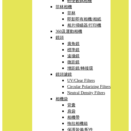
輕便數碼相機
菲林相機
菲林
即影即有相機/相紙
相片掃瞄器/打印機
360及運動相機
鏡頭
廣角鏡
標準鏡
遠攝鏡
微距鏡
增距鏡/轉接環
鏡頭濾鏡
UV/Clear Filters
Circular Polarizing Filters
Neutral Density Filters
相機袋
背囊
肩袋
相機帶
拖拉相機箱
保護裝備/配件