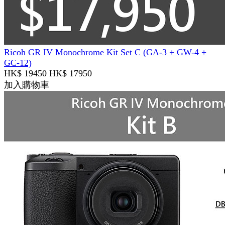
Ricoh GR IV Monochrome Kit Set C (GA-3 + GW-4 +
GC-12)
HK$ 19450
HK$ 17950
加入購物車