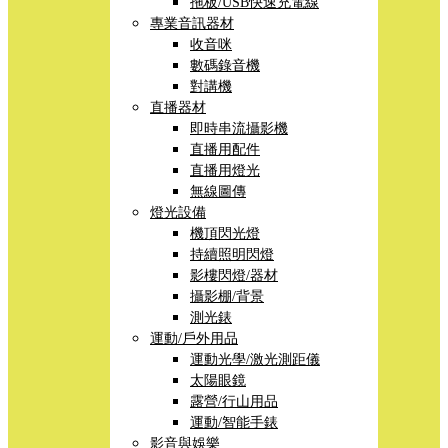
拖板/USB快速充電線
專業音訊器材
收音咪
數碼錄音機
對講機
直播器材
即時串流攝影機
直播用配件
直播用燈光
無線圖傳
燈光設備
機頂閃光燈
持續照明閃燈
影樓閃燈/器材
攝影棚/背景
測光錶
運動/戶外用品
運動光學/激光測距儀
太陽眼鏡
露營/行山用品
運動/智能手錶
影音與娛樂