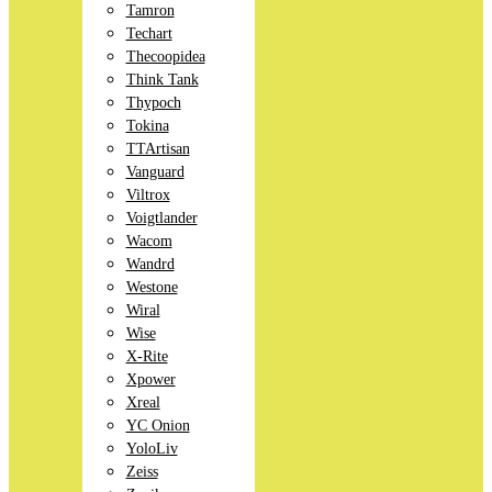
Tamron
Techart
Thecoopidea
Think Tank
Thypoch
Tokina
TTArtisan
Vanguard
Viltrox
Voigtlander
Wacom
Wandrd
Westone
Wiral
Wise
X-Rite
Xpower
Xreal
YC Onion
YoloLiv
Zeiss