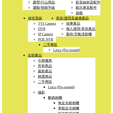
露營/行山用品
影音線材及配件
運動/智能手錶
顯示屏及配件
遊戲
保安系統
美容/護理及健康產品
TVI Camera
按摩產品
DVR
個人護理/美容產品
IP Camera
風筒/空氣清新機
POE NVR
二手專區
Leica (Pre-owned)
全部產品
今期優惠
所有商品
最新產品
精選商品
二手專區
Leica (Pre-owned)
攝影
數碼相機
無反光鏡相機
單鏡反光相機