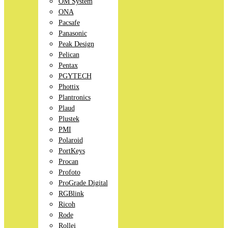
OM System
ONA
Pacsafe
Panasonic
Peak Design
Pelican
Pentax
PGYTECH
Phottix
Plantronics
Plaud
Plustek
PMI
Polaroid
PortKeys
Procan
Profoto
ProGrade Digital
RGBlink
Ricoh
Rode
Rollei