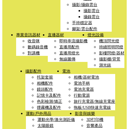
攝影/攝錄雲台
攝影雲台
攝錄雲台
手持穩定器
腳架/雲台配件
專業音訊器材
直播器材
燈光設備
收音咪
即時串流攝影機
機頂閃光燈
數碼錄音機
直播用配件
持續照明閃燈
對講機
直播用燈光
影樓閃燈/器材
無線圖傳
攝影棚/背景
測光錶
攝影配件
電池
托架套籠
相機/器材電池
相機配件
電池手柄
鏡頭配件
電池充電器
記憶卡及配件
行動電源
色彩檢測/矯正
旅行充電器/無線充電座
煙霧機及配件
拖板/USB快速充電線
運動/戶外用品
影音與娛樂
運動光學/激光測距儀
3D打印機
太陽眼鏡
音響產品