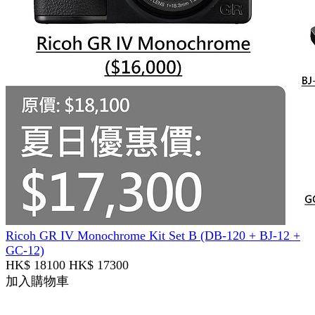
Ricoh GR IV Monochrome Kit Set B (DB-120 + BJ-12 +
GC-12)
HK$ 18100
HK$ 17300
加入購物車