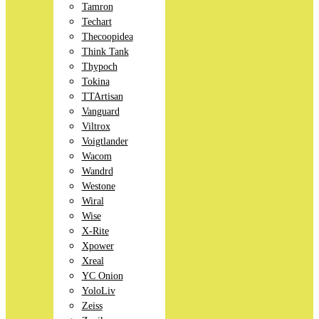
Tamron
Techart
Thecoopidea
Think Tank
Thypoch
Tokina
TTArtisan
Vanguard
Viltrox
Voigtlander
Wacom
Wandrd
Westone
Wiral
Wise
X-Rite
Xpower
Xreal
YC Onion
YoloLiv
Zeiss