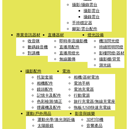
攝影/攝錄雲台
攝影雲台
攝錄雲台
手持穩定器
腳架/雲台配件
專業音訊器材
直播器材
燈光設備
收音咪
即時串流攝影機
機頂閃光燈
數碼錄音機
直播用配件
持續照明閃燈
對講機
直播用燈光
影樓閃燈/器材
無線圖傳
攝影棚/背景
測光錶
攝影配件
電池
托架套籠
相機/器材電池
相機配件
電池手柄
鏡頭配件
電池充電器
記憶卡及配件
行動電源
色彩檢測/矯正
旅行充電器/無線充電座
煙霧機及配件
拖板/USB快速充電線
運動/戶外用品
影音與娛樂
運動光學/激光測距儀
3D打印機
太陽眼鏡
音響產品