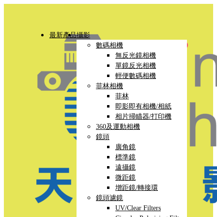
最新產品
攝影
數碼相機
無反光鏡相機
單鏡反光相機
輕便數碼相機
菲林相機
菲林
即影即有相機/相紙
相片掃瞄器/打印機
360及運動相機
鏡頭
廣角鏡
標準鏡
遠攝鏡
微距鏡
增距鏡/轉接環
鏡頭濾鏡
UV/Clear Filters