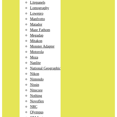
Litepanels
Lomography
Lowepro
Manfrotto
Matador
Maze Fathom
Megadap
Mitakon
Monster Adapter
Motorola
Moza
Nanlite
National Geographic
Nikon
Nintendo
Nissin
Nitecore
Nothing
Novoflex
NRC
Olympus