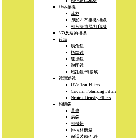
輕便數碼相機
菲林相機
菲林
即影即有相機/相紙
相片掃瞄器/打印機
360及運動相機
鏡頭
廣角鏡
標準鏡
遠攝鏡
微距鏡
增距鏡/轉接環
鏡頭濾鏡
UV/Clear Filters
Circular Polarizing Filters
Neutral Density Filters
相機袋
背囊
肩袋
相機帶
拖拉相機箱
保護裝備/配件