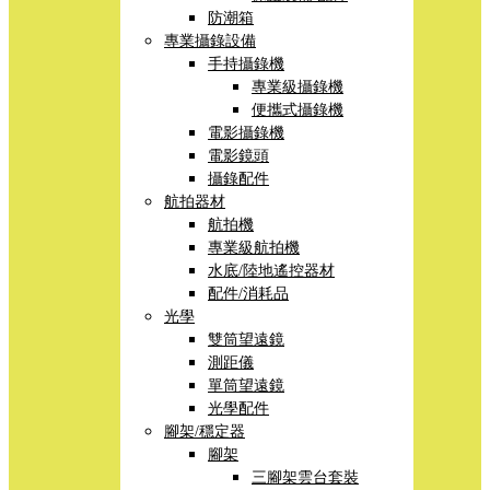
防潮箱
專業攝錄設備
手持攝錄機
專業級攝錄機
便攜式攝錄機
電影攝錄機
電影鏡頭
攝錄配件
航拍器材
航拍機
專業級航拍機
水底/陸地遙控器材
配件/消耗品
光學
雙筒望遠鏡
測距儀
單筒望遠鏡
光學配件
腳架/穩定器
腳架
三腳架雲台套裝