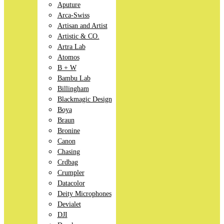
Aputure
Arca-Swiss
Artisan and Artist
Artistic & CO.
Artra Lab
Atomos
B + W
Bambu Lab
Billingham
Blackmagic Design
Boya
Braun
Bronine
Canon
Chasing
Crdbag
Crumpler
Datacolor
Deity Microphones
Devialet
DJI