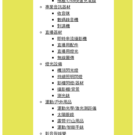
拖板/USB快速充電線
專業音訊器材
收音咪
數碼錄音機
對講機
直播器材
即時串流攝影機
直播用配件
直播用燈光
無線圖傳
燈光設備
機頂閃光燈
持續照明閃燈
影樓閃燈/器材
攝影棚/背景
測光錶
運動/戶外用品
運動光學/激光測距儀
太陽眼鏡
露營/行山用品
運動/智能手錶
影音與娛樂