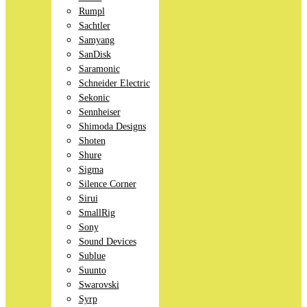
Rumpl
Sachtler
Samyang
SanDisk
Saramonic
Schneider Electric
Sekonic
Sennheiser
Shimoda Designs
Shoten
Shure
Sigma
Silence Corner
Sirui
SmallRig
Sony
Sound Devices
Sublue
Suunto
Swarovski
Syrp