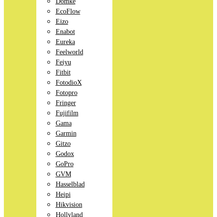
Domke
EcoFlow
Eizo
Enabot
Eureka
Feelworld
Feiyu
Fitbit
FotodioX
Fotopro
Fringer
Fujifilm
Gama
Garmin
Gitzo
Godox
GoPro
GVM
Hasselblad
Heipi
Hikvision
Hollyland