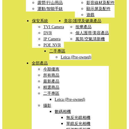
露營/行山用品
影音線材及配件
運動/智能手錶
顯示屏及配件
遊戲
保安系統
美容/護理及健康產品
TVI Camera
按摩產品
DVR
個人護理/美容產品
IP Camera
風筒/空氣清新機
POE NVR
二手專區
Leica (Pre-owned)
全部產品
今期優惠
所有商品
最新產品
精選商品
二手專區
Leica (Pre-owned)
攝影
數碼相機
無反光鏡相機
單鏡反光相機