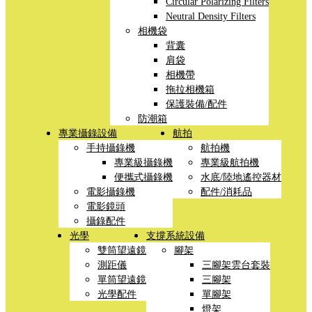
Circular Polarizing Filters
Neutral Density Filters
相機袋
背囊
肩袋
相機帶
拖拉相機箱
保護裝備/配件
防潮箱
專業攝錄設備
航拍
手持攝錄機
航拍機
專業級攝錄機
專業級航拍機
便攜式攝錄機
水底/陸地遙控器材
電影攝錄機
配件/消耗品
電影鏡頭
攝錄配件
光學
支撐系統設備
雙筒望遠鏡
腳架
測距儀
三腳架雲台套裝
單筒望遠鏡
三腳架
光學配件
單腳架
燈架