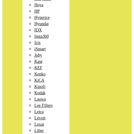
Hoya
HP
Hyperice
Hyundai
IDX
Insta360
Irix
iSmart
Joby
Kase
KEF
Kenko
KiCA
Kinofi
Kodak
Laowa
Lee Filters
Leica
Levoit
Lexar
Libec