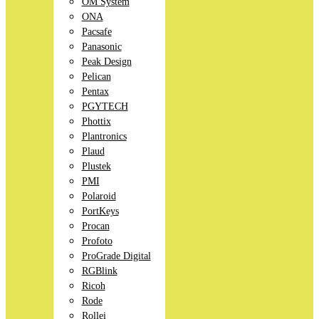
OM System
ONA
Pacsafe
Panasonic
Peak Design
Pelican
Pentax
PGYTECH
Phottix
Plantronics
Plaud
Plustek
PMI
Polaroid
PortKeys
Procan
Profoto
ProGrade Digital
RGBlink
Ricoh
Rode
Rollei