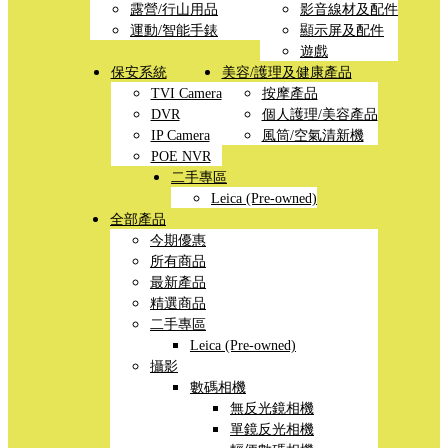
露營/行山用品
影音線材及配件
運動/智能手錶
顯示屏及配件
遊戲
保安系統
美容/護理及健康產品
TVI Camera
按摩產品
DVR
個人護理/美容產品
IP Camera
風筒/空氣清新機
POE NVR
二手專區
Leica (Pre-owned)
全部產品
今期優惠
所有商品
最新產品
精選商品
二手專區
Leica (Pre-owned)
攝影
數碼相機
無反光鏡相機
單鏡反光相機