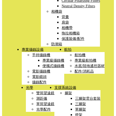
Circular Polarizing Filters
Neutral Density Filters
相機袋
背囊
肩袋
相機帶
拖拉相機箱
保護裝備/配件
防潮箱
專業攝錄設備
航拍
手持攝錄機
航拍機
專業級攝錄機
專業級航拍機
便攜式攝錄機
水底/陸地遙控器材
電影攝錄機
配件/消耗品
電影鏡頭
攝錄配件
光學
支撐系統設備
雙筒望遠鏡
腳架
測距儀
三腳架雲台套裝
單筒望遠鏡
三腳架
光學配件
單腳架
燈架