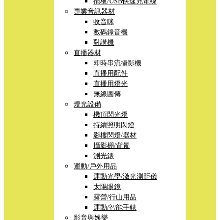
拖板/USB快速充電線
專業音訊器材
收音咪
數碼錄音機
對講機
直播器材
即時串流攝影機
直播用配件
直播用燈光
無線圖傳
燈光設備
機頂閃光燈
持續照明閃燈
影樓閃燈/器材
攝影棚/背景
測光錶
運動/戶外用品
運動光學/激光測距儀
太陽眼鏡
露營/行山用品
運動/智能手錶
影音與娛樂