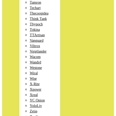
Tamron
Techart
Thecoopidea
Think Tank
Thypoch
Tokina
TTArtisan
Vanguard
Viltrox
Voigtlander
Wacom
Wandrd
Westone
Wiral
Wise
X-Rite
Xpower
Xreal
YC Onion
YoloLiv
Zeiss