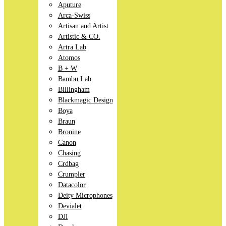
Aputure
Arca-Swiss
Artisan and Artist
Artistic & CO.
Artra Lab
Atomos
B + W
Bambu Lab
Billingham
Blackmagic Design
Boya
Braun
Bronine
Canon
Chasing
Crdbag
Crumpler
Datacolor
Deity Microphones
Devialet
DJI