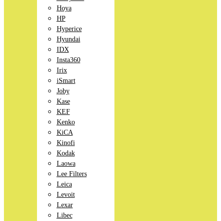
Hoya
HP
Hyperice
Hyundai
IDX
Insta360
Irix
iSmart
Joby
Kase
KEF
Kenko
KiCA
Kinofi
Kodak
Laowa
Lee Filters
Leica
Levoit
Lexar
Libec