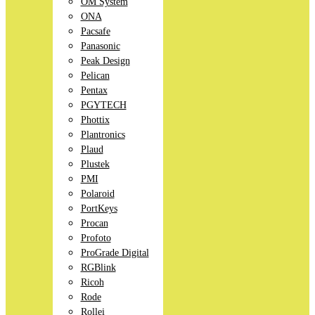
OM System
ONA
Pacsafe
Panasonic
Peak Design
Pelican
Pentax
PGYTECH
Phottix
Plantronics
Plaud
Plustek
PMI
Polaroid
PortKeys
Procan
Profoto
ProGrade Digital
RGBlink
Ricoh
Rode
Rollei