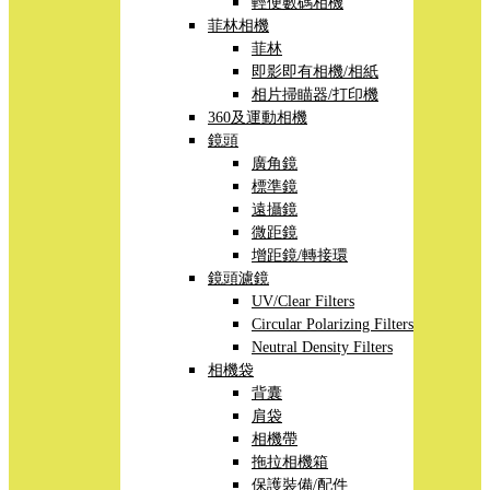
輕便數碼相機
菲林相機
菲林
即影即有相機/相紙
相片掃瞄器/打印機
360及運動相機
鏡頭
廣角鏡
標準鏡
遠攝鏡
微距鏡
增距鏡/轉接環
鏡頭濾鏡
UV/Clear Filters
Circular Polarizing Filters
Neutral Density Filters
相機袋
背囊
肩袋
相機帶
拖拉相機箱
保護裝備/配件