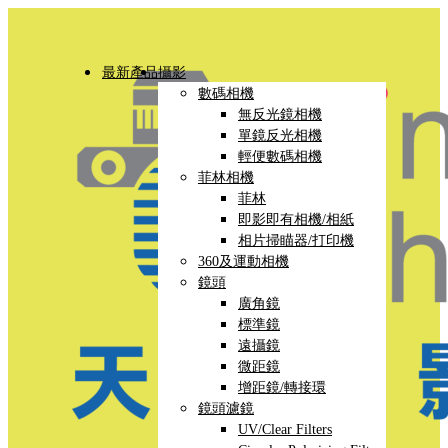
最新產品
攝影
數碼相機
無反光鏡相機
單鏡反光相機
輕便數碼相機
菲林相機
菲林
即影即有相機/相紙
相片掃瞄器/打印機
360及運動相機
鏡頭
廣角鏡
標準鏡
遠攝鏡
微距鏡
增距鏡/轉接環
鏡頭濾鏡
UV/Clear Filters