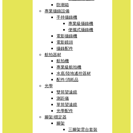
防潮箱
專業攝錄設備
手持攝錄機
專業級攝錄機
便攜式攝錄機
電影攝錄機
電影鏡頭
攝錄配件
航拍器材
航拍機
專業級航拍機
水底/陸地遙控器材
配件/消耗品
光學
雙筒望遠鏡
測距儀
單筒望遠鏡
光學配件
腳架/穩定器
腳架
三腳架雲台套裝