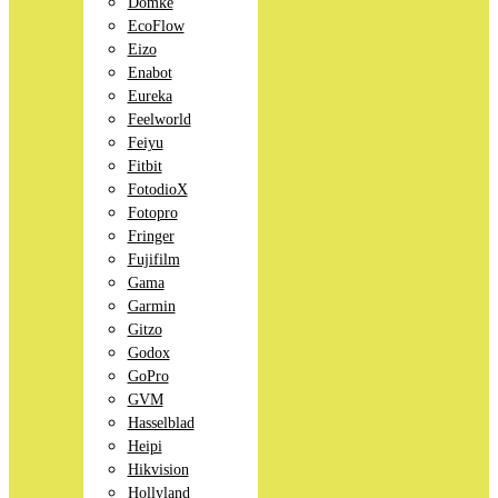
Domke
EcoFlow
Eizo
Enabot
Eureka
Feelworld
Feiyu
Fitbit
FotodioX
Fotopro
Fringer
Fujifilm
Gama
Garmin
Gitzo
Godox
GoPro
GVM
Hasselblad
Heipi
Hikvision
Hollyland