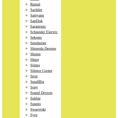
Rumpl
Sachtler
Samyang
SanDisk
Saramonic
Schneider Electric
Sekonic
Sennheiser
Shimoda Designs
Shoten
Shure
Sigma
Silence Corner
Sirui
SmallRig
Sony
Sound Devices
Sublue
Suunto
Swarovski
Syrp