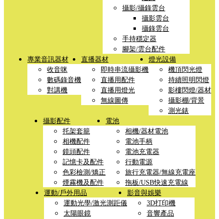
攝影/攝錄雲台
攝影雲台
攝錄雲台
手持穩定器
腳架/雲台配件
專業音訊器材
直播器材
燈光設備
收音咪
即時串流攝影機
機頂閃光燈
數碼錄音機
直播用配件
持續照明閃燈
對講機
直播用燈光
影樓閃燈/器材
無線圖傳
攝影棚/背景
測光錶
攝影配件
電池
托架套籠
相機/器材電池
相機配件
電池手柄
鏡頭配件
電池充電器
記憶卡及配件
行動電源
色彩檢測/矯正
旅行充電器/無線充電座
煙霧機及配件
拖板/USB快速充電線
運動/戶外用品
影音與娛樂
運動光學/激光測距儀
3D打印機
太陽眼鏡
音響產品