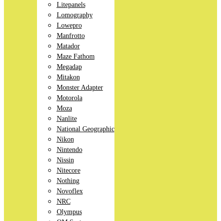
Litepanels
Lomography
Lowepro
Manfrotto
Matador
Maze Fathom
Megadap
Mitakon
Monster Adapter
Motorola
Moza
Nanlite
National Geographic
Nikon
Nintendo
Nissin
Nitecore
Nothing
Novoflex
NRC
Olympus