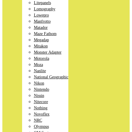
Litepanels
Lomography
Lowepro
Manfrotto
Matador
Maze Fathom
Megadap
Mitakon
Monster Adapter
Motorola
Moza
Nanlite
National Geographic
Nikon
Nintendo
Nissin
Nitecore
Nothing
Novoflex
NRC
Olympus