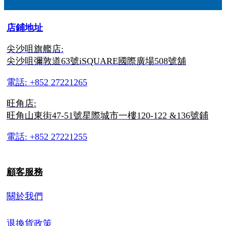
店鋪地址
尖沙咀旗艦店:
尖沙咀彌敦道63號iSQUARE國際廣場508號舖
電話: +852 27221265
旺角店:
旺角山東街47-51號星際城市一樓120-122 &136號鋪
電話: +852 27221255
顧客服務
關於我們
退換貨政策