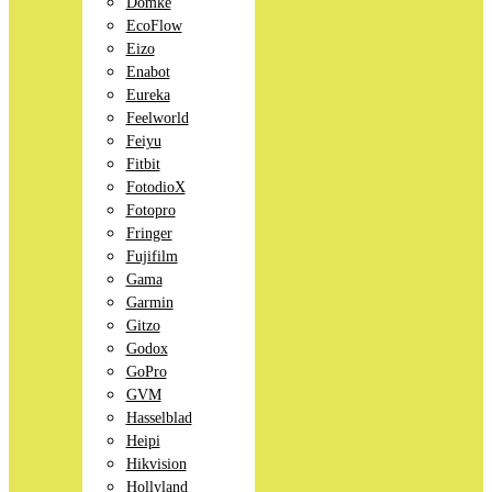
Domke
EcoFlow
Eizo
Enabot
Eureka
Feelworld
Feiyu
Fitbit
FotodioX
Fotopro
Fringer
Fujifilm
Gama
Garmin
Gitzo
Godox
GoPro
GVM
Hasselblad
Heipi
Hikvision
Hollyland