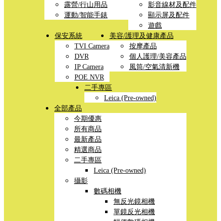
露營/行山用品
影音線材及配件
運動/智能手錶
顯示屏及配件
遊戲
保安系統
美容/護理及健康產品
TVI Camera
按摩產品
DVR
個人護理/美容產品
IP Camera
風筒/空氣清新機
POE NVR
二手專區
Leica (Pre-owned)
全部產品
今期優惠
所有商品
最新產品
精選商品
二手專區
Leica (Pre-owned)
攝影
數碼相機
無反光鏡相機
單鏡反光相機