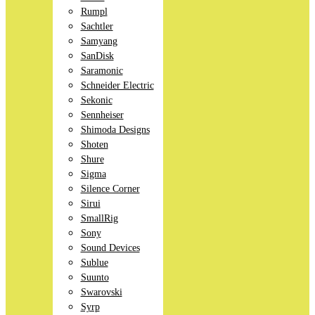
Rumpl
Sachtler
Samyang
SanDisk
Saramonic
Schneider Electric
Sekonic
Sennheiser
Shimoda Designs
Shoten
Shure
Sigma
Silence Corner
Sirui
SmallRig
Sony
Sound Devices
Sublue
Suunto
Swarovski
Syrp