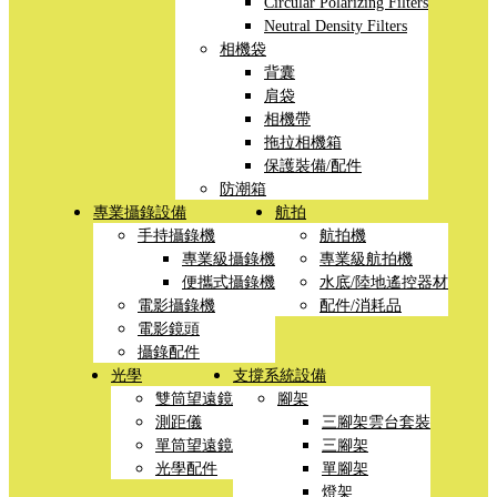
Circular Polarizing Filters
Neutral Density Filters
相機袋
背囊
肩袋
相機帶
拖拉相機箱
保護裝備/配件
防潮箱
專業攝錄設備
航拍
手持攝錄機
航拍機
專業級攝錄機
專業級航拍機
便攜式攝錄機
水底/陸地遙控器材
電影攝錄機
配件/消耗品
電影鏡頭
攝錄配件
光學
支撐系統設備
雙筒望遠鏡
腳架
測距儀
三腳架雲台套裝
單筒望遠鏡
三腳架
光學配件
單腳架
燈架