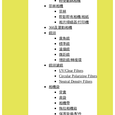
輕便數碼相機
菲林相機
菲林
即影即有相機/相紙
相片掃瞄器/打印機
360及運動相機
鏡頭
廣角鏡
標準鏡
遠攝鏡
微距鏡
增距鏡/轉接環
鏡頭濾鏡
UV/Clear Filters
Circular Polarizing Filters
Neutral Density Filters
相機袋
背囊
肩袋
相機帶
拖拉相機箱
保護裝備/配件