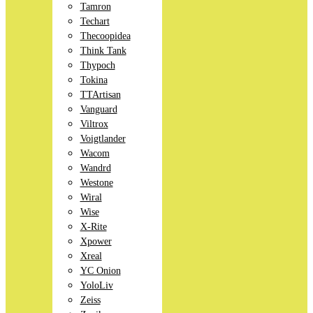
Tamron
Techart
Thecoopidea
Think Tank
Thypoch
Tokina
TTArtisan
Vanguard
Viltrox
Voigtlander
Wacom
Wandrd
Westone
Wiral
Wise
X-Rite
Xpower
Xreal
YC Onion
YoloLiv
Zeiss