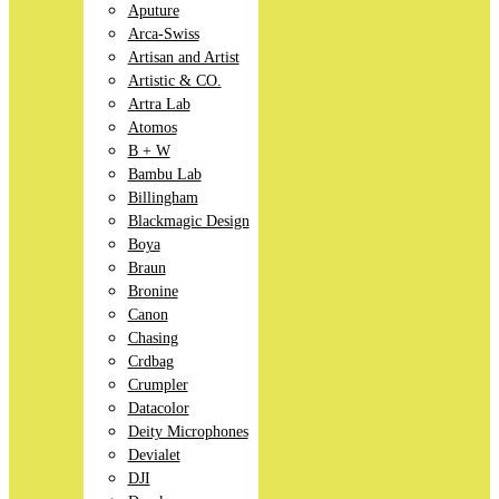
Aputure
Arca-Swiss
Artisan and Artist
Artistic & CO.
Artra Lab
Atomos
B + W
Bambu Lab
Billingham
Blackmagic Design
Boya
Braun
Bronine
Canon
Chasing
Crdbag
Crumpler
Datacolor
Deity Microphones
Devialet
DJI