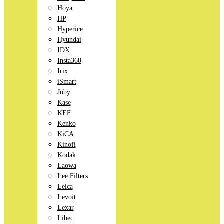
Hoya
HP
Hyperice
Hyundai
IDX
Insta360
Irix
iSmart
Joby
Kase
KEF
Kenko
KiCA
Kinofi
Kodak
Laowa
Lee Filters
Leica
Levoit
Lexar
Libec