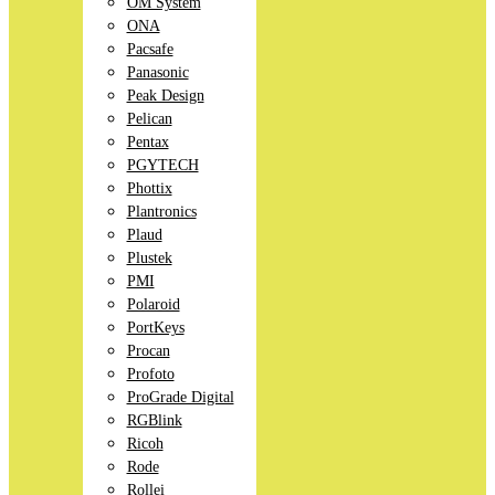
OM System
ONA
Pacsafe
Panasonic
Peak Design
Pelican
Pentax
PGYTECH
Phottix
Plantronics
Plaud
Plustek
PMI
Polaroid
PortKeys
Procan
Profoto
ProGrade Digital
RGBlink
Ricoh
Rode
Rollei