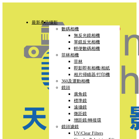
最新產品
攝影
數碼相機
無反光鏡相機
單鏡反光相機
輕便數碼相機
菲林相機
菲林
即影即有相機/相紙
相片掃瞄器/打印機
360及運動相機
鏡頭
廣角鏡
標準鏡
遠攝鏡
微距鏡
增距鏡/轉接環
鏡頭濾鏡
UV/Clear Filters