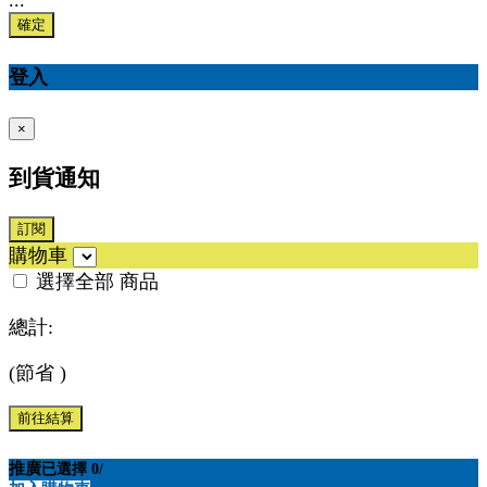
...
確定
登入
×
到貨通知
訂閱
購物車
選擇全部
商品
總計:
(節省
)
前往結算
推廣
已選擇
0
/