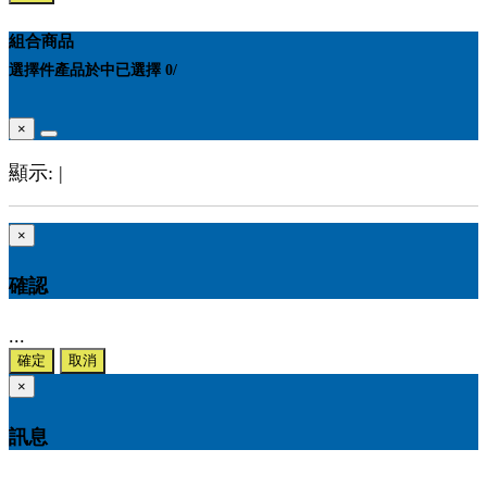
組合商品
選擇
件產品於
中
已選擇
0
/
×
顯示:
|
×
確認
...
確定
取消
×
訊息