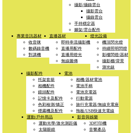
攝影/攝錄雲台
攝影雲台
攝錄雲台
手持穩定器
腳架/雲台配件
專業音訊器材
直播器材
燈光設備
收音咪
即時串流攝影機
機頂閃光燈
數碼錄音機
直播用配件
持續照明閃燈
對講機
直播用燈光
影樓閃燈/器材
無線圖傳
攝影棚/背景
測光錶
攝影配件
電池
托架套籠
相機/器材電池
相機配件
電池手柄
鏡頭配件
電池充電器
記憶卡及配件
行動電源
色彩檢測/矯正
旅行充電器/無線充電座
煙霧機及配件
拖板/USB快速充電線
運動/戶外用品
影音與娛樂
運動光學/激光測距儀
3D打印機
太陽眼鏡
音響產品