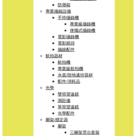
防潮箱
專業攝錄設備
手持攝錄機
專業級攝錄機
便攜式攝錄機
電影攝錄機
電影鏡頭
攝錄配件
航拍器材
航拍機
專業級航拍機
水底/陸地遙控器材
配件/消耗品
光學
雙筒望遠鏡
測距儀
單筒望遠鏡
光學配件
腳架/穩定器
腳架
三腳架雲台套裝