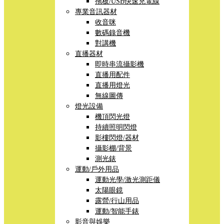
拖板/USB快速充電線
專業音訊器材
收音咪
數碼錄音機
對講機
直播器材
即時串流攝影機
直播用配件
直播用燈光
無線圖傳
燈光設備
機頂閃光燈
持續照明閃燈
影樓閃燈/器材
攝影棚/背景
測光錶
運動/戶外用品
運動光學/激光測距儀
太陽眼鏡
露營/行山用品
運動/智能手錶
影音與娛樂