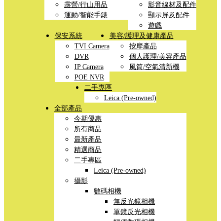
露營/行山用品
影音線材及配件
運動/智能手錶
顯示屏及配件
遊戲
保安系統
美容/護理及健康產品
TVI Camera
按摩產品
DVR
個人護理/美容產品
IP Camera
風筒/空氣清新機
POE NVR
二手專區
Leica (Pre-owned)
全部產品
今期優惠
所有商品
最新產品
精選商品
二手專區
Leica (Pre-owned)
攝影
數碼相機
無反光鏡相機
單鏡反光相機