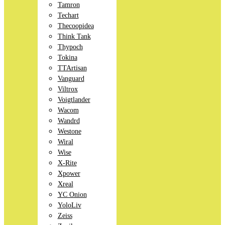
Tamron
Techart
Thecoopidea
Think Tank
Thypoch
Tokina
TTArtisan
Vanguard
Viltrox
Voigtlander
Wacom
Wandrd
Westone
Wiral
Wise
X-Rite
Xpower
Xreal
YC Onion
YoloLiv
Zeiss