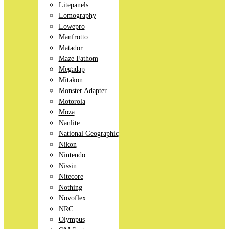
Litepanels
Lomography
Lowepro
Manfrotto
Matador
Maze Fathom
Megadap
Mitakon
Monster Adapter
Motorola
Moza
Nanlite
National Geographic
Nikon
Nintendo
Nissin
Nitecore
Nothing
Novoflex
NRC
Olympus