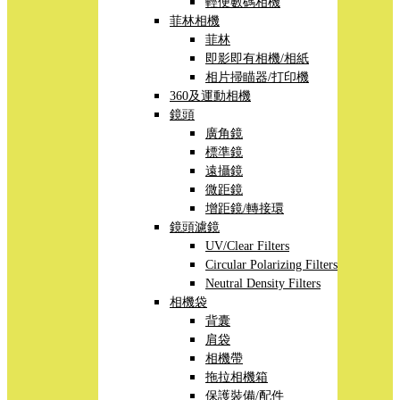
輕便數碼相機
菲林相機
菲林
即影即有相機/相紙
相片掃瞄器/打印機
360及運動相機
鏡頭
廣角鏡
標準鏡
遠攝鏡
微距鏡
增距鏡/轉接環
鏡頭濾鏡
UV/Clear Filters
Circular Polarizing Filters
Neutral Density Filters
相機袋
背囊
肩袋
相機帶
拖拉相機箱
保護裝備/配件