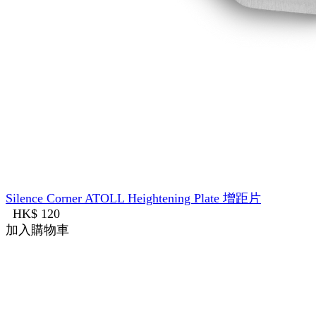
Silence Corner ATOLL Heightening Plate 增距片
HK$ 120
加入購物車