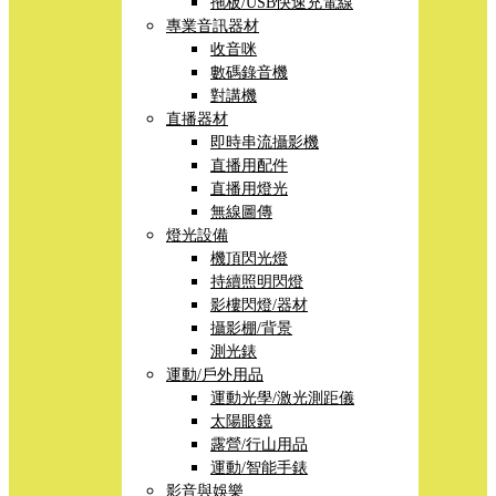
拖板/USB快速充電線
專業音訊器材
收音咪
數碼錄音機
對講機
直播器材
即時串流攝影機
直播用配件
直播用燈光
無線圖傳
燈光設備
機頂閃光燈
持續照明閃燈
影樓閃燈/器材
攝影棚/背景
測光錶
運動/戶外用品
運動光學/激光測距儀
太陽眼鏡
露營/行山用品
運動/智能手錶
影音與娛樂