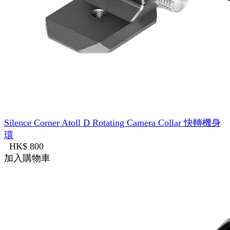
Silence Corner Atoll D Rotating Camera Collar 快轉機身
環
HK$ 800
加入購物車