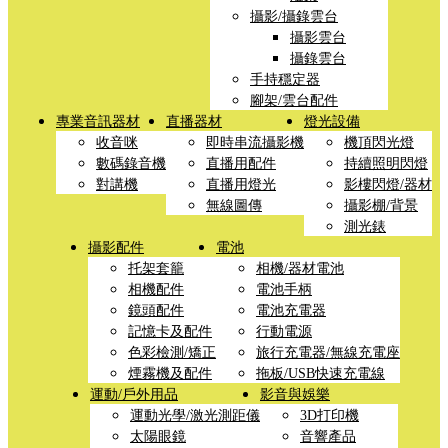
攝影/攝錄雲台
攝影雲台
攝錄雲台
手持穩定器
腳架/雲台配件
專業音訊器材
直播器材
燈光設備
收音咪
即時串流攝影機
機頂閃光燈
數碼錄音機
直播用配件
持續照明閃燈
對講機
直播用燈光
影樓閃燈/器材
無線圖傳
攝影棚/背景
測光錶
攝影配件
電池
托架套籠
相機/器材電池
相機配件
電池手柄
鏡頭配件
電池充電器
記憶卡及配件
行動電源
色彩檢測/矯正
旅行充電器/無線充電座
煙霧機及配件
拖板/USB快速充電線
運動/戶外用品
影音與娛樂
運動光學/激光測距儀
3D打印機
太陽眼鏡
音響產品