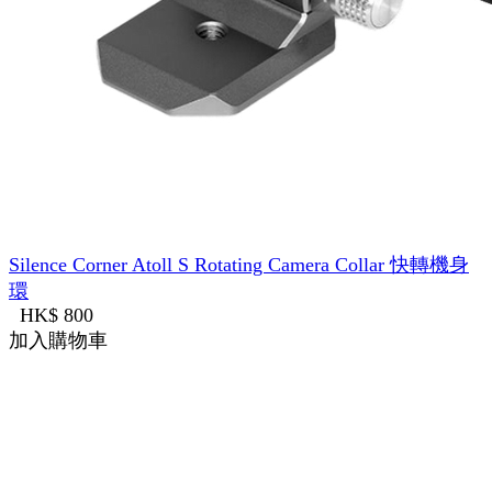
Silence Corner Atoll S Rotating Camera Collar 快轉機身
環
HK$ 800
加入購物車