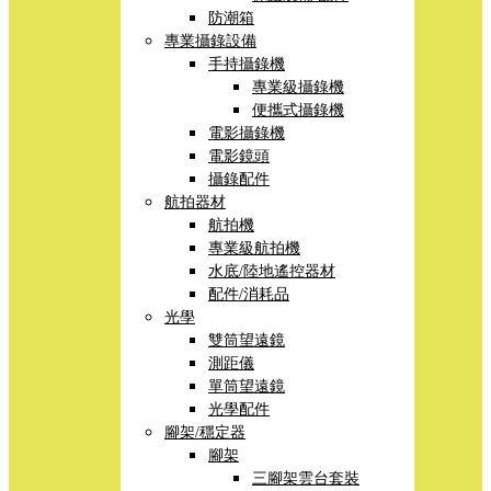
防潮箱
專業攝錄設備
手持攝錄機
專業級攝錄機
便攜式攝錄機
電影攝錄機
電影鏡頭
攝錄配件
航拍器材
航拍機
專業級航拍機
水底/陸地遙控器材
配件/消耗品
光學
雙筒望遠鏡
測距儀
單筒望遠鏡
光學配件
腳架/穩定器
腳架
三腳架雲台套裝