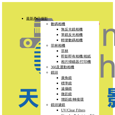
最新產品
攝影
數碼相機
無反光鏡相機
單鏡反光相機
輕便數碼相機
菲林相機
菲林
即影即有相機/相紙
相片掃瞄器/打印機
360及運動相機
鏡頭
廣角鏡
標準鏡
遠攝鏡
微距鏡
增距鏡/轉接環
鏡頭濾鏡
UV/Clear Filters