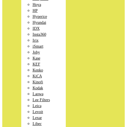
Hoya
HP
Hyperice
Hyundai
IDX
Insta360
Irix
iSmart
Joby
Kase
KEF
Kenko
KiCA
Kinofi
Kodak
Laowa
Lee Filters
Leica
Levoit
Lexar
Libec