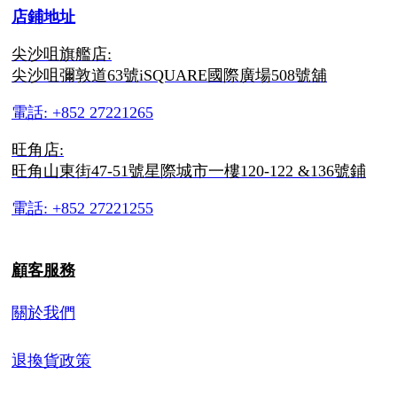
店鋪地址
尖沙咀旗艦店:
尖沙咀彌敦道63號iSQUARE國際廣場508號舖
電話: +852 27221265
旺角店:
旺角山東街47-51號星際城市一樓120-122 &136號鋪
電話: +852 27221255
顧客服務
關於我們
退換貨政策