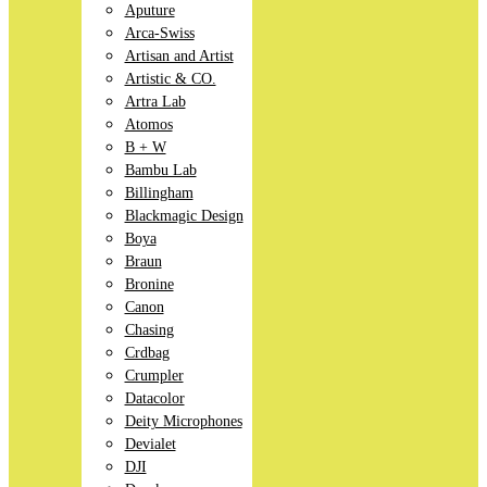
Aputure
Arca-Swiss
Artisan and Artist
Artistic & CO.
Artra Lab
Atomos
B + W
Bambu Lab
Billingham
Blackmagic Design
Boya
Braun
Bronine
Canon
Chasing
Crdbag
Crumpler
Datacolor
Deity Microphones
Devialet
DJI