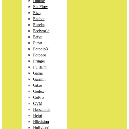
Domke
EcoFlow
Eizo
Enabot
Eureka
Feelworld
Feiyu
Fitbit
FotodioX
Fotopro
Fringer
Fujifilm
Gama
Garmin
Gitzo
Godox
GoPro
GVM
Hasselblad
Heipi
Hikvision
Hollyland