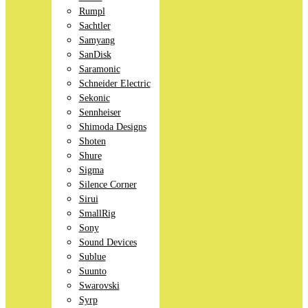
Rumpl
Sachtler
Samyang
SanDisk
Saramonic
Schneider Electric
Sekonic
Sennheiser
Shimoda Designs
Shoten
Shure
Sigma
Silence Corner
Sirui
SmallRig
Sony
Sound Devices
Sublue
Suunto
Swarovski
Syrp