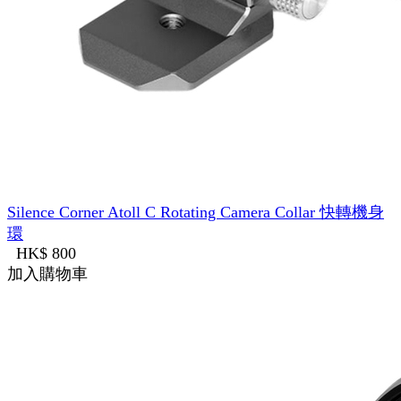
Silence Corner Atoll C Rotating Camera Collar 快轉機身
環
HK$ 800
加入購物車