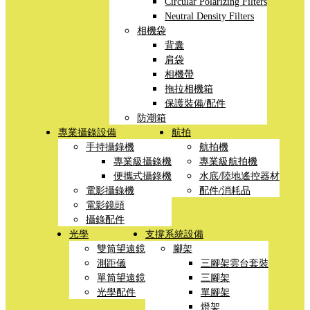
Circular Polarizing Filters
Neutral Density Filters
相機袋
背囊
肩袋
相機帶
拖拉相機箱
保護裝備/配件
防潮箱
專業攝錄設備
航拍
手持攝錄機
航拍機
專業級攝錄機
專業級航拍機
便攜式攝錄機
水底/陸地遙控器材
電影攝錄機
配件/消耗品
電影鏡頭
攝錄配件
光學
支撐系統設備
雙筒望遠鏡
腳架
測距儀
三腳架雲台套裝
單筒望遠鏡
三腳架
光學配件
單腳架
燈架