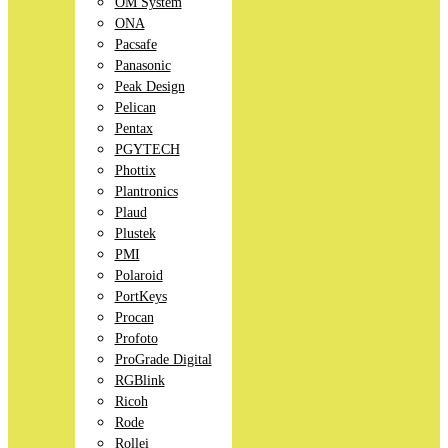
OM System
ONA
Pacsafe
Panasonic
Peak Design
Pelican
Pentax
PGYTECH
Phottix
Plantronics
Plaud
Plustek
PMI
Polaroid
PortKeys
Procan
Profoto
ProGrade Digital
RGBlink
Ricoh
Rode
Rollei