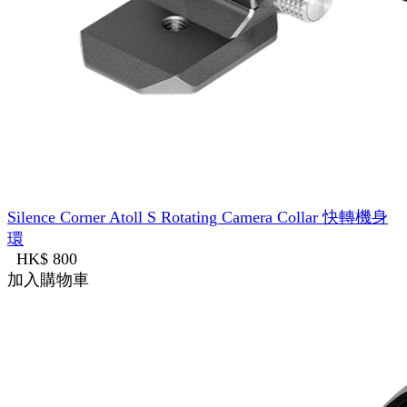
Silence Corner Atoll S Rotating Camera Collar 快轉機身
環
HK$ 800
加入購物車