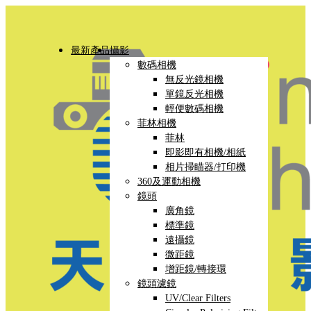
最新產品
攝影
數碼相機
無反光鏡相機
單鏡反光相機
輕便數碼相機
菲林相機
菲林
即影即有相機/相紙
相片掃瞄器/打印機
360及運動相機
鏡頭
廣角鏡
標準鏡
遠攝鏡
微距鏡
增距鏡/轉接環
鏡頭濾鏡
UV/Clear Filters