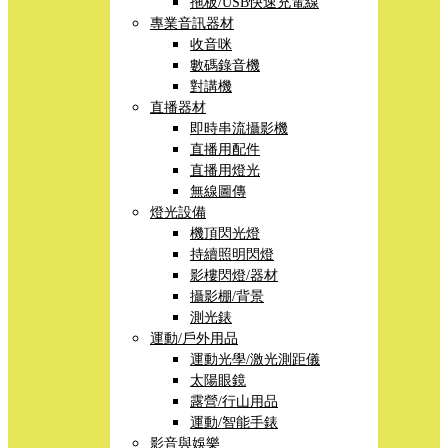
拖板/USB快速充電線
專業音訊器材
收音咪
數碼錄音機
對講機
直播器材
即時串流攝影機
直播用配件
直播用燈光
無線圖傳
燈光設備
機頂閃光燈
持續照明閃燈
影樓閃燈/器材
攝影棚/背景
測光錶
運動/戶外用品
運動光學/激光測距儀
太陽眼鏡
露營/行山用品
運動/智能手錶
影音與娛樂