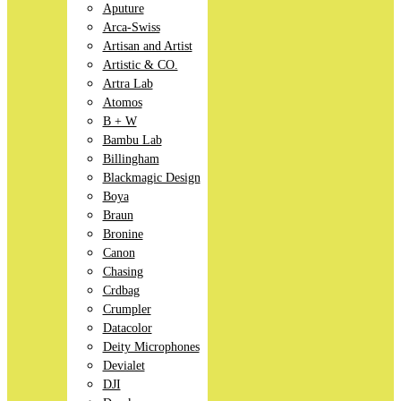
Aputure
Arca-Swiss
Artisan and Artist
Artistic & CO.
Artra Lab
Atomos
B + W
Bambu Lab
Billingham
Blackmagic Design
Boya
Braun
Bronine
Canon
Chasing
Crdbag
Crumpler
Datacolor
Deity Microphones
Devialet
DJI