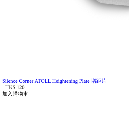
Silence Corner ATOLL Heightening Plate 增距片
HK$ 120
加入購物車