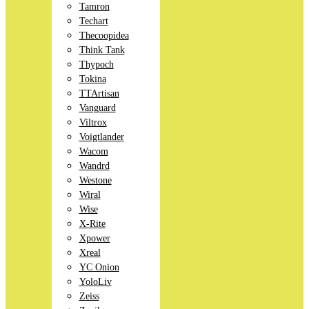
Tamron
Techart
Thecoopidea
Think Tank
Thypoch
Tokina
TTArtisan
Vanguard
Viltrox
Voigtlander
Wacom
Wandrd
Westone
Wiral
Wise
X-Rite
Xpower
Xreal
YC Onion
YoloLiv
Zeiss