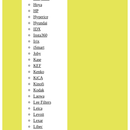
Hoya
HP
Hyperice
Hyundai
IDX
Insta360
Irix
iSmart
Joby
Kase
KEF
Kenko
KiCA
Kinofi
Kodak
Laowa
Lee Filters
Leica
Levoit
Lexar
Libec