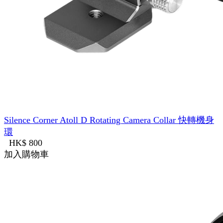
Silence Corner Atoll D Rotating Camera Collar 快轉機身
環
HK$ 800
加入購物車