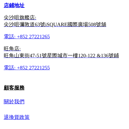
店鋪地址
尖沙咀旗艦店:
尖沙咀彌敦道63號iSQUARE國際廣場508號舖
電話: +852 27221265
旺角店:
旺角山東街47-51號星際城市一樓120-122 &136號鋪
電話: +852 27221255
顧客服務
關於我們
退換貨政策