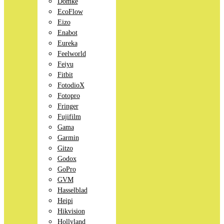
Domke
EcoFlow
Eizo
Enabot
Eureka
Feelworld
Feiyu
Fitbit
FotodioX
Fotopro
Fringer
Fujifilm
Gama
Garmin
Gitzo
Godox
GoPro
GVM
Hasselblad
Heipi
Hikvision
Hollyland