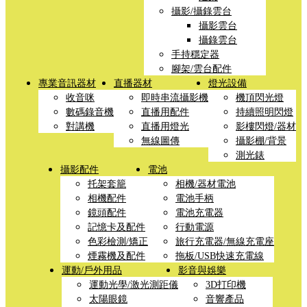
攝影/攝錄雲台
攝影雲台
攝錄雲台
手持穩定器
腳架/雲台配件
專業音訊器材
直播器材
燈光設備
收音咪
即時串流攝影機
機頂閃光燈
數碼錄音機
直播用配件
持續照明閃燈
對講機
直播用燈光
影樓閃燈/器材
無線圖傳
攝影棚/背景
測光錶
攝影配件
電池
托架套籠
相機/器材電池
相機配件
電池手柄
鏡頭配件
電池充電器
記憶卡及配件
行動電源
色彩檢測/矯正
旅行充電器/無線充電座
煙霧機及配件
拖板/USB快速充電線
運動/戶外用品
影音與娛樂
運動光學/激光測距儀
3D打印機
太陽眼鏡
音響產品