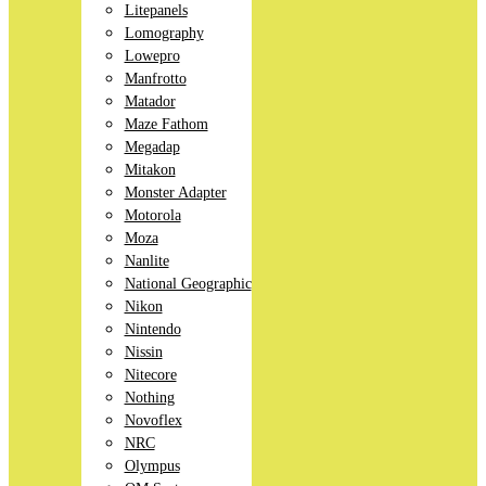
Litepanels
Lomography
Lowepro
Manfrotto
Matador
Maze Fathom
Megadap
Mitakon
Monster Adapter
Motorola
Moza
Nanlite
National Geographic
Nikon
Nintendo
Nissin
Nitecore
Nothing
Novoflex
NRC
Olympus