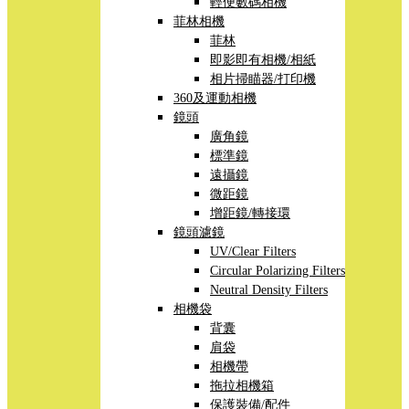
輕便數碼相機
菲林相機
菲林
即影即有相機/相紙
相片掃瞄器/打印機
360及運動相機
鏡頭
廣角鏡
標準鏡
遠攝鏡
微距鏡
增距鏡/轉接環
鏡頭濾鏡
UV/Clear Filters
Circular Polarizing Filters
Neutral Density Filters
相機袋
背囊
肩袋
相機帶
拖拉相機箱
保護裝備/配件