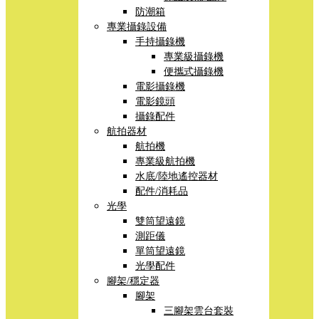
防潮箱
專業攝錄設備
手持攝錄機
專業級攝錄機
便攜式攝錄機
電影攝錄機
電影鏡頭
攝錄配件
航拍器材
航拍機
專業級航拍機
水底/陸地遙控器材
配件/消耗品
光學
雙筒望遠鏡
測距儀
單筒望遠鏡
光學配件
腳架/穩定器
腳架
三腳架雲台套裝