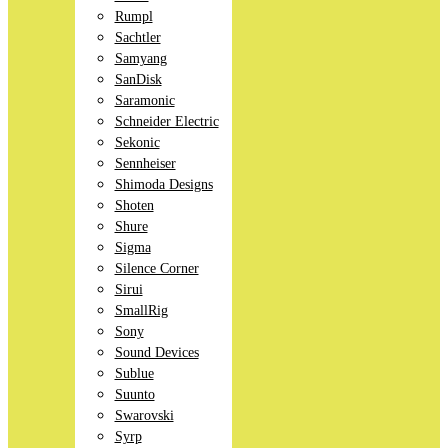
Rumpl
Sachtler
Samyang
SanDisk
Saramonic
Schneider Electric
Sekonic
Sennheiser
Shimoda Designs
Shoten
Shure
Sigma
Silence Corner
Sirui
SmallRig
Sony
Sound Devices
Sublue
Suunto
Swarovski
Syrp