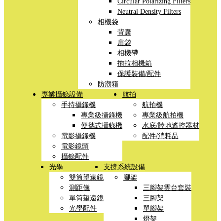
Circular Polarizing Filters
Neutral Density Filters
相機袋
背囊
肩袋
相機帶
拖拉相機箱
保護裝備/配件
防潮箱
專業攝錄設備
航拍
手持攝錄機
航拍機
專業級攝錄機
專業級航拍機
便攜式攝錄機
水底/陸地遙控器材
電影攝錄機
配件/消耗品
電影鏡頭
攝錄配件
光學
支撐系統設備
雙筒望遠鏡
腳架
測距儀
三腳架雲台套裝
單筒望遠鏡
三腳架
光學配件
單腳架
燈架