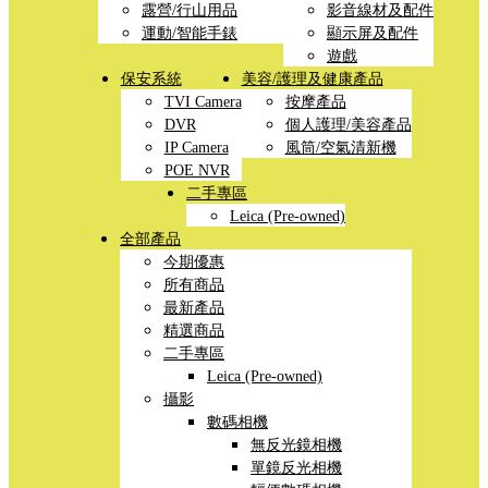
露營/行山用品
影音線材及配件
運動/智能手錶
顯示屏及配件
遊戲
保安系統
美容/護理及健康產品
TVI Camera
按摩產品
DVR
個人護理/美容產品
IP Camera
風筒/空氣清新機
POE NVR
二手專區
Leica (Pre-owned)
全部產品
今期優惠
所有商品
最新產品
精選商品
二手專區
Leica (Pre-owned)
攝影
數碼相機
無反光鏡相機
單鏡反光相機