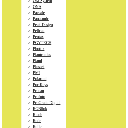
OM System
ONA
Pacsafe
Panasonic
Peak Design
Pelican
Pentax
PGYTECH
Phottix
Plantronics
Plaud
Plustek
PMI
Polaroid
PortKeys
Procan
Profoto
ProGrade Digital
RGBlink
Ricoh
Rode
Rollei