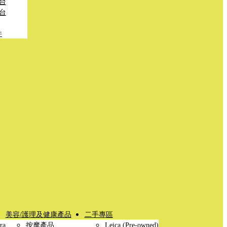
台
台
件
美容/護理及健康產品
二手專區
ra
按摩產品
Leica (Pre-owned)