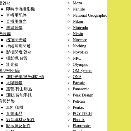
播器材
Moza
即時串流攝影機
Nanlite
直播用配件
National Geographic
直播用燈光
Nikon
無線圖傳
Nintendo
光設備
Nissin
機頂閃光燈
Nitecore
持續照明閃燈
Nothing
影樓閃燈/器材
Novoflex
攝影棚/背景
NRC
測光錶
Olympus
動/戶外用品
OM System
運動光學/激光測距儀
ONA
太陽眼鏡
Pacsafe
露營/行山用品
Panasonic
運動/智能手錶
Peak Design
音與娛樂
Pelican
3D打印機
Pentax
音響產品
PGYTECH
影音線材及配件
Phottix
顯示屏及配件
Plantronics