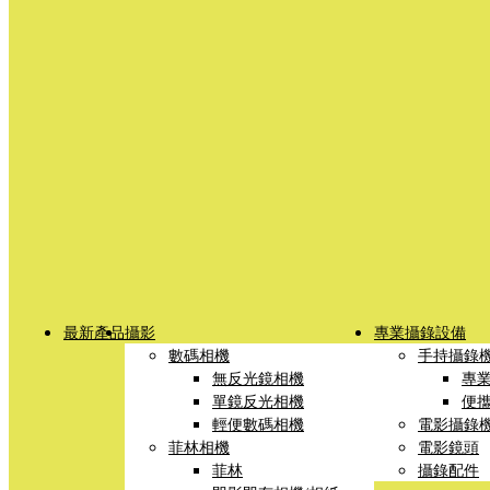
最新產品
攝影
專業攝錄設備
數碼相機
手持攝錄
無反光鏡相機
專
單鏡反光相機
便
輕便數碼相機
電影攝錄
菲林相機
電影鏡頭
菲林
攝錄配件