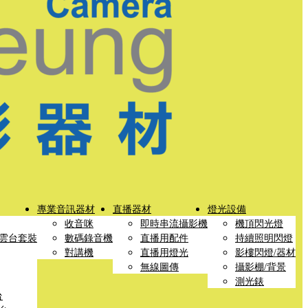
專業音訊器材
直播器材
燈光設備
收音咪
即時串流攝影機
機頂閃光燈
雲台套裝
數碼錄音機
直播用配件
持續照明閃燈
對講機
直播用燈光
影樓閃燈/器材
無線圖傳
攝影棚/背景
測光錶
台