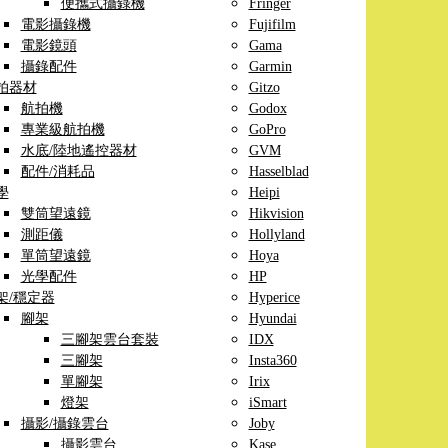
便攜式攝錄機
Fringer
電影攝錄機
Fujifilm
電影鏡頭
Gama
攝錄配件
Garmin
拍器材
Gitzo
航拍機
Godox
專業級航拍機
GoPro
水底/陸地遙控器材
GVM
配件/消耗品
Hasselblad
學
Heipi
雙筒望遠鏡
Hikvision
測距儀
Hollyland
單筒望遠鏡
Hoya
光學配件
HP
架/穩定器
Hyperice
腳架
Hyundai
三腳架雲台套裝
IDX
三腳架
Insta360
單腳架
Irix
燈架
iSmart
攝影/攝錄雲台
Joby
攝影雲台
Kase