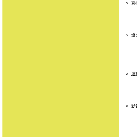
直
燈
運
影