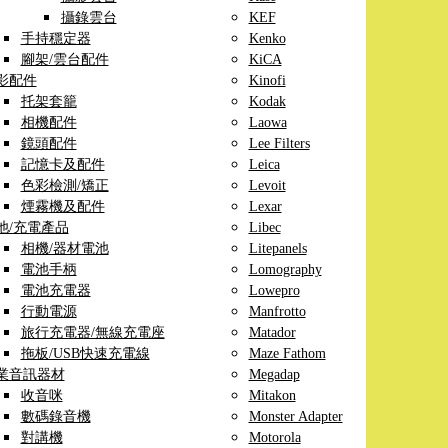
攝錄雲台
KEF
手持穩定器
Kenko
腳架/雲台配件
KiCA
影配件
Kinofi
托架套籠
Kodak
相機配件
Laowa
鏡頭配件
Lee Filters
記憶卡及配件
Leica
色彩檢測/矯正
Levoit
煙霧機及配件
Lexar
池/充電產品
Libec
相機/器材電池
Litepanels
電池手柄
Lomography
電池充電器
Lowepro
行動電源
Manfrotto
旅行充電器/無線充電座
Matador
拖板/USB快速充電線
Maze Fathom
業音訊器材
Megadap
收音咪
Mitakon
數碼錄音機
Monster Adapter
對講機
Motorola