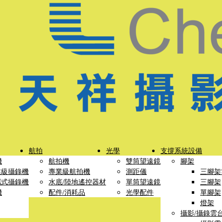
航拍
光學
支撐系統設備
機
航拍機
雙筒望遠鏡
腳架
業級攝錄機
專業級航拍機
測距儀
三腳架
攜式攝錄機
水底/陸地遙控器材
單筒望遠鏡
三腳架
機
配件/消耗品
光學配件
單腳架
燈架
攝影/攝錄雲