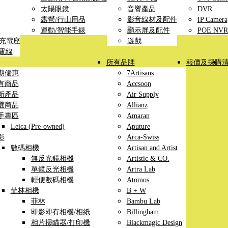
太陽眼鏡
音響產品
DVR
露營/行山用品
影音線材及配件
IP Camera
運動/智能手錶
顯示屏及配件
POE NVR
線充電座
遊戲
充電線
所有品牌
報價及採購
期優惠
7Artisans
有商品
Accsoon
新產品
Air Supply
選商品
Allianz
手專區
Amaran
Leica (Pre-owned)
Aputure
影
Arca-Swiss
數碼相機
Artisan and Artist
無反光鏡相機
Artistic & CO.
單鏡反光相機
Artra Lab
輕便數碼相機
Atomos
菲林相機
B + W
菲林
Bambu Lab
即影即有相機/相紙
Billingham
相片掃瞄器/打印機
Blackmagic Design