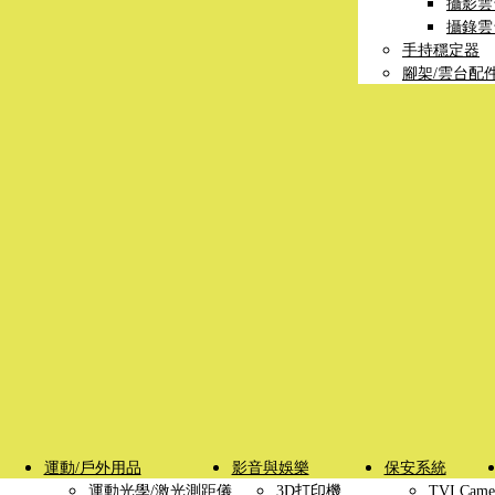
攝影雲
攝錄雲
手持穩定器
腳架/雲台配
運動/戶外用品
影音與娛樂
保安系統
運動光學/激光測距儀
3D打印機
TVI Came