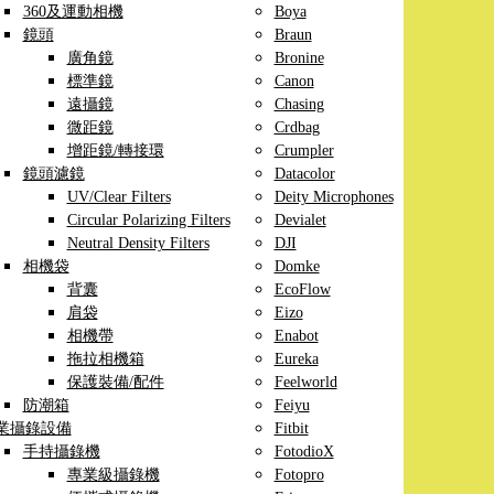
360及運動相機
Boya
鏡頭
Braun
廣角鏡
Bronine
標準鏡
Canon
遠攝鏡
Chasing
微距鏡
Crdbag
增距鏡/轉接環
Crumpler
鏡頭濾鏡
Datacolor
UV/Clear Filters
Deity Microphones
Circular Polarizing Filters
Devialet
Neutral Density Filters
DJI
相機袋
Domke
背囊
EcoFlow
肩袋
Eizo
相機帶
Enabot
拖拉相機箱
Eureka
保護裝備/配件
Feelworld
防潮箱
Feiyu
業攝錄設備
Fitbit
手持攝錄機
FotodioX
專業級攝錄機
Fotopro