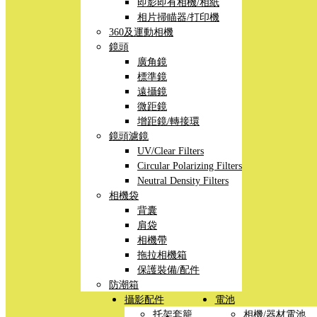
即影即有相機/相紙
相片掃瞄器/打印機
360及運動相機
鏡頭
廣角鏡
標準鏡
遠攝鏡
微距鏡
增距鏡/轉接環
鏡頭濾鏡
UV/Clear Filters
Circular Polarizing Filters
Neutral Density Filters
相機袋
背囊
肩袋
相機帶
拖拉相機箱
保護裝備/配件
防潮箱
攝影配件
電池
托架套籠
相機/器材電池