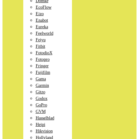
Domke
EcoFlow
Eizo
Enabot
Eureka
Feelworld
Feiyu
Fitbit
FotodioX
Fotopro
Fringer
Fujifilm
Gama
Garmin
Gitzo
Godox
GoPro
GVM
Hasselblad
Heipi
Hikvision
Hollyland