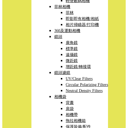
輕便數碼相機
菲林相機
菲林
即影即有相機/相紙
相片掃瞄器/打印機
360及運動相機
鏡頭
廣角鏡
標準鏡
遠攝鏡
微距鏡
增距鏡/轉接環
鏡頭濾鏡
UV/Clear Filters
Circular Polarizing Filters
Neutral Density Filters
相機袋
背囊
肩袋
相機帶
拖拉相機箱
保護裝備/配件