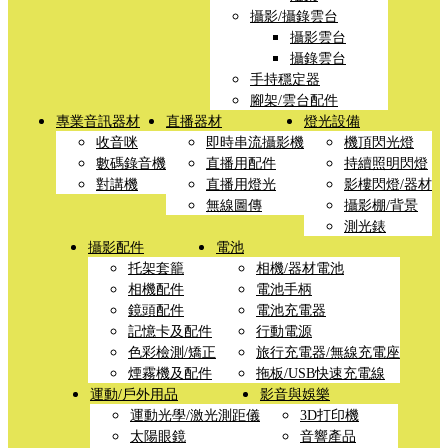
攝影/攝錄雲台
攝影雲台
攝錄雲台
手持穩定器
腳架/雲台配件
專業音訊器材
直播器材
燈光設備
收音咪
即時串流攝影機
機頂閃光燈
數碼錄音機
直播用配件
持續照明閃燈
對講機
直播用燈光
影樓閃燈/器材
無線圖傳
攝影棚/背景
測光錶
攝影配件
電池
托架套籠
相機/器材電池
相機配件
電池手柄
鏡頭配件
電池充電器
記憶卡及配件
行動電源
色彩檢測/矯正
旅行充電器/無線充電座
煙霧機及配件
拖板/USB快速充電線
運動/戶外用品
影音與娛樂
運動光學/激光測距儀
3D打印機
太陽眼鏡
音響產品