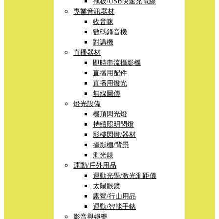
拖板/USB快速充電線
專業音訊器材
收音咪
數碼錄音機
對講機
直播器材
即時串流攝影機
直播用配件
直播用燈光
無線圖傳
燈光設備
機頂閃光燈
持續照明閃燈
影樓閃燈/器材
攝影棚/背景
測光錶
運動/戶外用品
運動光學/激光測距儀
太陽眼鏡
露營/行山用品
運動/智能手錶
影音與娛樂