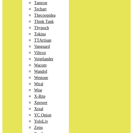
Tamron
Techart
Thecoopidea
Think Tank
Thypoch
Tokina
TTArtisan
Vanguard
Viltrox
Voigtlander
Wacom
Wandrd
Westone
Wiral
Wise
X-Rite
Xpower
Xreal
YC Onion
YoloLiv
Zeiss