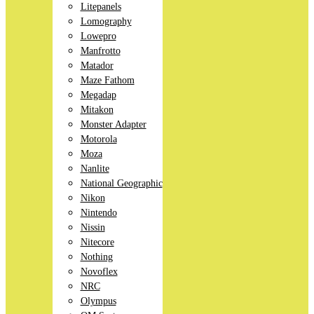
Litepanels
Lomography
Lowepro
Manfrotto
Matador
Maze Fathom
Megadap
Mitakon
Monster Adapter
Motorola
Moza
Nanlite
National Geographic
Nikon
Nintendo
Nissin
Nitecore
Nothing
Novoflex
NRC
Olympus