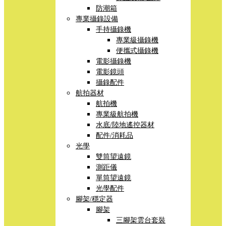
防潮箱
專業攝錄設備
手持攝錄機
專業級攝錄機
便攜式攝錄機
電影攝錄機
電影鏡頭
攝錄配件
航拍器材
航拍機
專業級航拍機
水底/陸地遙控器材
配件/消耗品
光學
雙筒望遠鏡
測距儀
單筒望遠鏡
光學配件
腳架/穩定器
腳架
三腳架雲台套裝