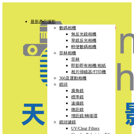
最新產品
攝影
數碼相機
無反光鏡相機
單鏡反光相機
輕便數碼相機
菲林相機
菲林
即影即有相機/相紙
相片掃瞄器/打印機
360及運動相機
鏡頭
廣角鏡
標準鏡
遠攝鏡
微距鏡
增距鏡/轉接環
鏡頭濾鏡
UV/Clear Filters