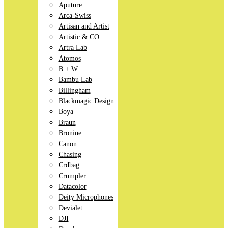
Aputure
Arca-Swiss
Artisan and Artist
Artistic & CO.
Artra Lab
Atomos
B + W
Bambu Lab
Billingham
Blackmagic Design
Boya
Braun
Bronine
Canon
Chasing
Crdbag
Crumpler
Datacolor
Deity Microphones
Devialet
DJI