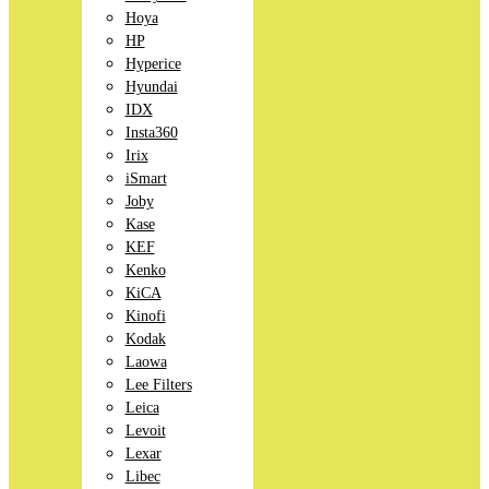
Hoya
HP
Hyperice
Hyundai
IDX
Insta360
Irix
iSmart
Joby
Kase
KEF
Kenko
KiCA
Kinofi
Kodak
Laowa
Lee Filters
Leica
Levoit
Lexar
Libec