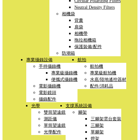
Circular Polarizing Filters
Neutral Density Filters
相機袋
背囊
肩袋
相機帶
拖拉相機箱
保護裝備/配件
防潮箱
專業攝錄設備
航拍
手持攝錄機
航拍機
專業級攝錄機
專業級航拍機
便攜式攝錄機
水底/陸地遙控器材
電影攝錄機
配件/消耗品
電影鏡頭
攝錄配件
光學
支撐系統設備
雙筒望遠鏡
腳架
測距儀
三腳架雲台套裝
單筒望遠鏡
三腳架
光學配件
單腳架
燈架