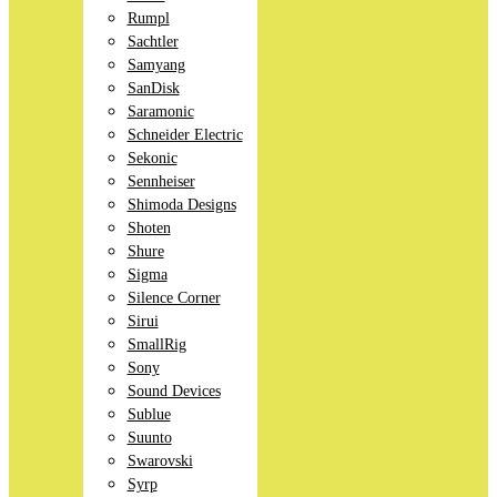
Rumpl
Sachtler
Samyang
SanDisk
Saramonic
Schneider Electric
Sekonic
Sennheiser
Shimoda Designs
Shoten
Shure
Sigma
Silence Corner
Sirui
SmallRig
Sony
Sound Devices
Sublue
Suunto
Swarovski
Syrp