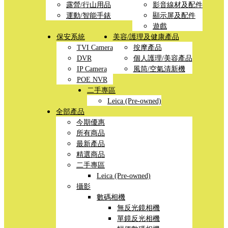
露營/行山用品
影音線材及配件
運動/智能手錶
顯示屏及配件
遊戲
保安系統
美容/護理及健康產品
TVI Camera
按摩產品
DVR
個人護理/美容產品
IP Camera
風筒/空氣清新機
POE NVR
二手專區
Leica (Pre-owned)
全部產品
今期優惠
所有商品
最新產品
精選商品
二手專區
Leica (Pre-owned)
攝影
數碼相機
無反光鏡相機
單鏡反光相機