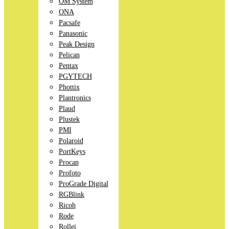
OM System
ONA
Pacsafe
Panasonic
Peak Design
Pelican
Pentax
PGYTECH
Phottix
Plantronics
Plaud
Plustek
PMI
Polaroid
PortKeys
Procan
Profoto
ProGrade Digital
RGBlink
Ricoh
Rode
Rollei